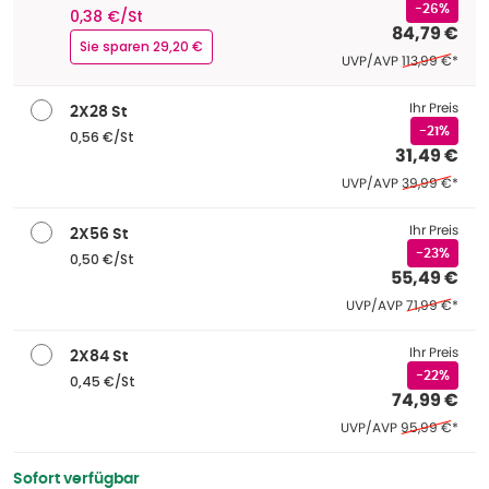
-26%
0,38 €/St
84,79 €
Sie sparen 29,20 €
Ehemaliger Pre
UVP/AVP
113,99 €
*
Ihr Preis
2X28 St
-21%
0,56 €/St
31,49 €
Ehemaliger Pre
UVP/AVP
39,99 €
*
Ihr Preis
2X56 St
-23%
0,50 €/St
55,49 €
Ehemaliger Pr
UVP/AVP
71,99 €
*
Ihr Preis
2X84 St
-22%
0,45 €/St
74,99 €
Ehemaliger Pre
UVP/AVP
95,99 €
*
Sofort verfügbar