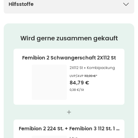
Hilfsstoffe
Wird gerne zusammen gekauft
Femibion 2 Schwangerschaft 2X112 St
2X112 St •
Kombipackung
Ehemaliger Preis (U V P)
:
UVP/AVP
113,99 €
*
Verkaufspreis
:
84,79 €
Grundpreis
:
0,38 €/St
Femibion 2 224 St. + Femibion 3 112 St. 1 S
et