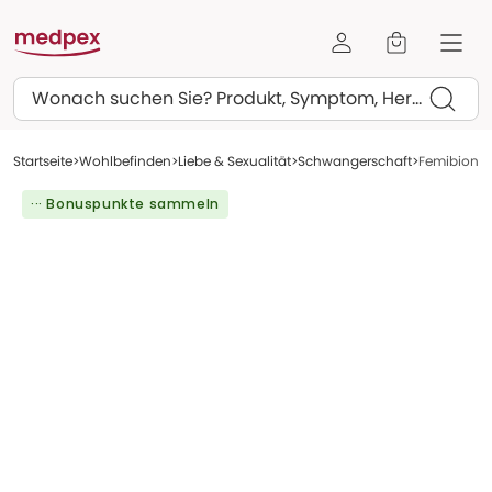
Suchen
Startseite
Wohlbefinden
Liebe & Sexualität
Schwangerschaft
Femibion 2
··· Bonuspunkte sammeln