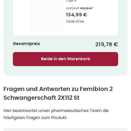
1 Set •
Ehemaliger Preis (U V P)
:
UVP/AVP
183,98 €
*
Verkaufspreis
:
134,99 €
Grundpreis
:
134,99 €/Set
Gesamtpreis
Verkaufspre
219,78 €
Beide in den Warenkorb
Fragen und Antworten zu
Femibion 2
Schwangerschaft 2X112 St
Hier beantwortet unser pharmazeutisches Team die
häufigsten Fragen zum Produkt.