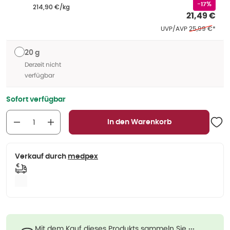
-17%
214,90 €/kg
21,49 €
Ehemaliger Pre
UVP/AVP
25,99 €
*
20 g
Derzeit nicht
verfügbar
Sofort verfügbar
In den Warenkorb
Verkauf durch
medpex
Mit dem Kauf dieses Produkts sammeln Sie
···