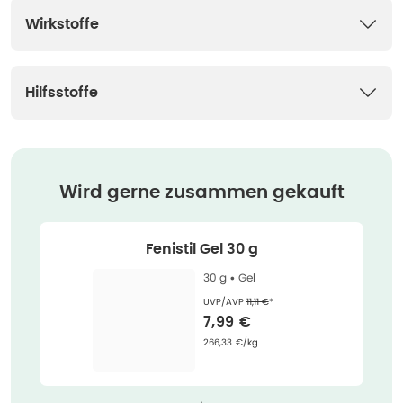
Wirkstoffe
Hilfsstoffe
Wird gerne zusammen gekauft
Fenistil Gel 30 g
30 g •
Gel
Ehemaliger Preis (U V P)
:
UVP/AVP
11,11 €
*
Verkaufspreis
:
7,99 €
Grundpreis
:
266,33 €/kg