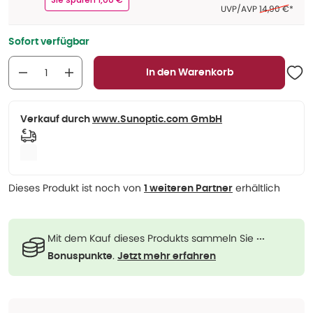
Ehemaliger Pr
UVP/AVP
14,90 €
*
Sofort verfügbar
In den Warenkorb
Verkauf durch
www.Sunoptic.com GmbH
Dieses Produkt ist noch von
erhältlich
1 weiteren Partner
Mit dem Kauf dieses Produkts sammeln Sie
···
.
Bonuspunkte
Jetzt mehr erfahren