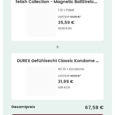
fetish Collection - Magnetic BallStretche
r 1 St
1 St •
Paket
Ehemaliger Preis (U V P)
:
UVP/AVP
59,95 €
*
Verkaufspreis
:
35,59 €
Grundpreis
:
35,59 €/St
DUREX Gefühlsecht Classic Kondome -
hauchzarte Kondome 40 St
40 St •
Kondome
Ehemaliger Preis (U V P)
:
UVP/AVP
40,99 €
*
Verkaufspreis
:
31,99 €
Grundpreis
:
0,80 €/St
Gesamtpreis
Verkaufspre
67,58 €