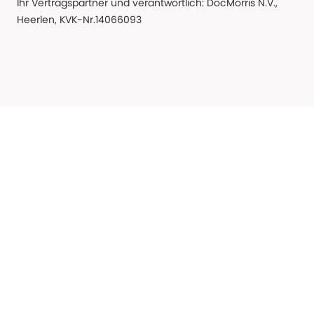
Ihr Vertragspartner und verantwortlich: DocMorris N.V.,
Heerlen, KVK-Nr.14066093