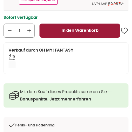
Ehemaliger Pre
UVP/AVP
59,95 €
*
Sofort verfügbar
In den Warenkorb
Verkauf durch
OH MY! FANTASY
Mit dem Kauf dieses Produkts sammeln Sie
···
.
Bonuspunkte
Jetzt mehr erfahren
Penis- und Hodenring