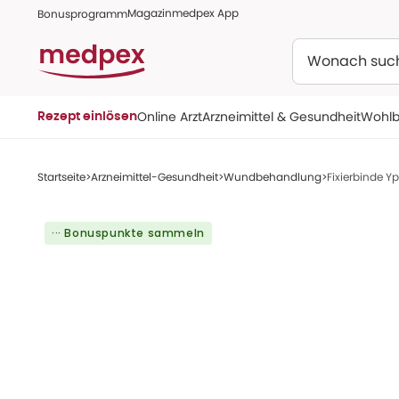
Magazin
medpex App
Bonusprogramm
Suchen
Online Arzt
Arzneimittel & Gesundheit
Wohlb
Rezept einlösen
Startseite
Arzneimittel-Gesundheit
Wundbehandlung
Fixierbinde Yp
··· Bonuspunkte sammeln