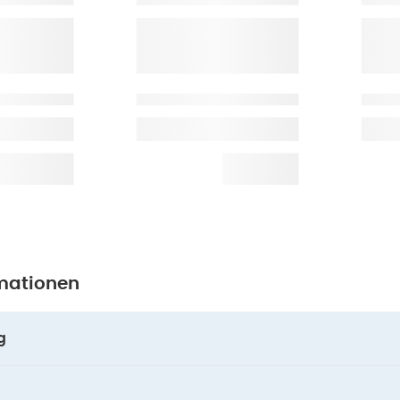
mationen
g