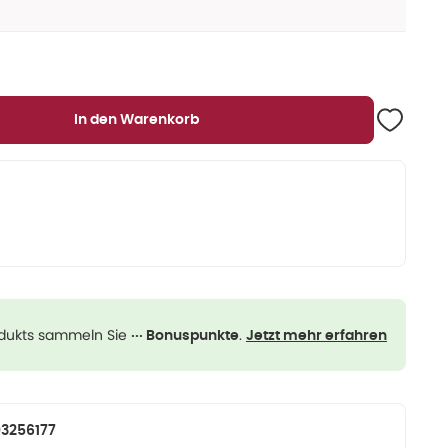
In den Warenkorb
odukts sammeln Sie
.
··· Bonuspunkte
Jetzt mehr erfahren
3256177