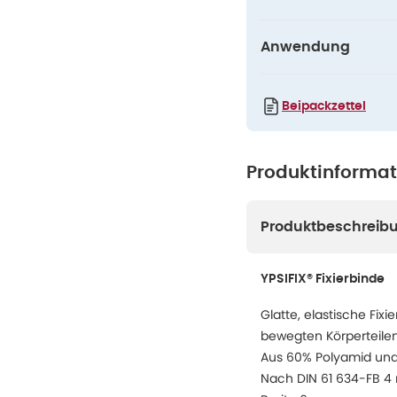
Anwendung
Beipackzettel
Produktinforma
Produktbeschreib
YPSIFIX® Fixierbinde
Glatte, elastische Fi
bewegten Körperteile
Aus 60% Polyamid un
Nach DIN 61 634-FB 4