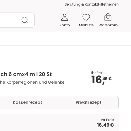
Beratung & Kontakt
Hilfethemen
Konto
Merkliste
Warenkorb
Ihr Preis
isch 6 cmx4 m l 20 St
16,
49 €
che Körperregionen und Gelenke
Kassenrezept
Privatrezept
Ihr Preis
16,49 €