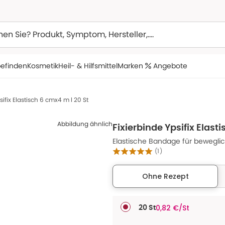
efinden
Kosmetik
Heil- & Hilfsmittel
Marken
Angebote
sifix Elastisch 6 cmx4 m l 20 St
Abbildung ähnlich
Fixierbinde Ypsifix Elast
Elastische Bandage für bewegli
(
1
)
Ohne Rezept
0,82 €/St
20 St