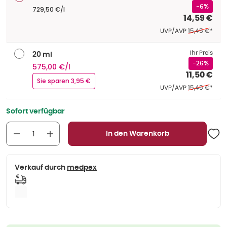
-6%
729,50 €/l
14,59 €
Ehemaliger Pr
UVP/AVP
15,45 €
*
Ihr Preis
20 ml
-26%
575,00 €/l
11,50 €
Sie sparen 3,95 €
Ehemaliger Pr
UVP/AVP
15,45 €
*
Sofort verfügbar
In den Warenkorb
Verkauf durch
medpex