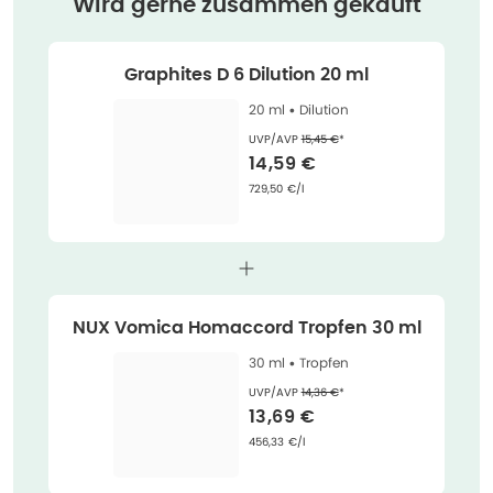
Wird gerne zusammen gekauft
Graphites D 6 Dilution 20 ml
20 ml •
Dilution
Ehemaliger Preis (U V P)
:
UVP/AVP
15,45 €
*
Verkaufspreis
:
14,59 €
Grundpreis
:
729,50 €/l
NUX Vomica Homaccord Tropfen 30 ml
30 ml •
Tropfen
Ehemaliger Preis (U V P)
:
UVP/AVP
14,36 €
*
Verkaufspreis
:
13,69 €
Grundpreis
:
456,33 €/l