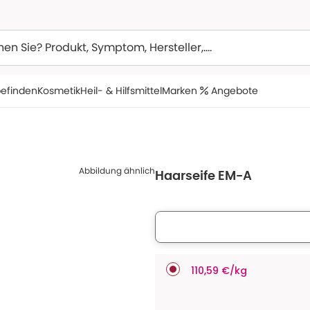
efinden
Kosmetik
Heil- & Hilfsmittel
Marken
Angebote
Abbildung ähnlich
Haarseife EM-A
110,59 €/kg