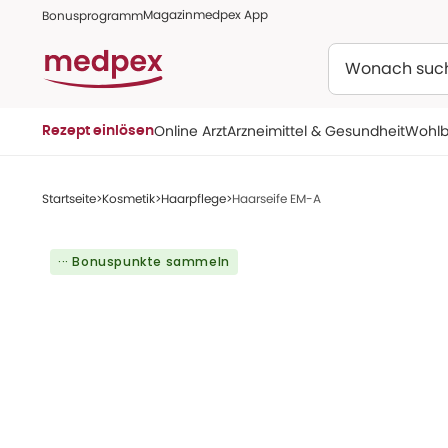
Magazin
medpex App
Bonusprogramm
Suchen
Online Arzt
Arzneimittel & Gesundheit
Wohlb
Rezept einlösen
Startseite
Kosmetik
Haarpflege
Haarseife EM-A
··· Bonuspunkte sammeln