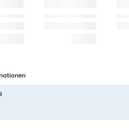
mationen
g