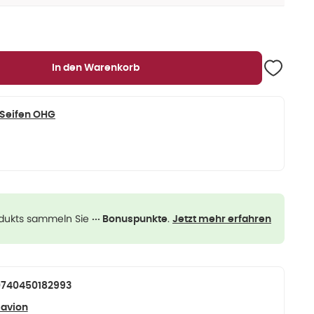
In den Warenkorb
 Seifen OHG
odukts sammeln Sie
.
··· Bonuspunkte
Jetzt mehr erfahren
0740450182993
avion