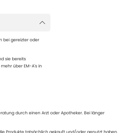
 bei gereizter oder
d sie bereits
 mehr über EM-A's in
eratung durch einen Arzt oder Apotheker. Bei länger
ie Produkte tatsächlich gekauft und/oder genutzt haben.