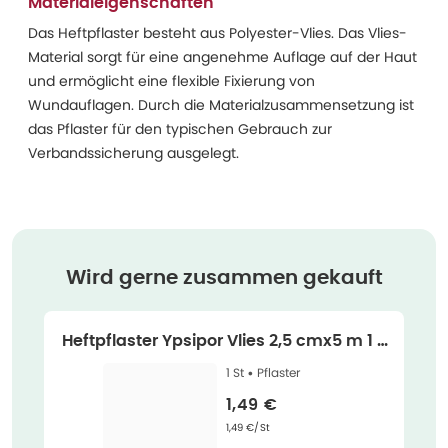
Materialeigenschaften
Das Heftpflaster besteht aus Polyester-Vlies. Das Vlies-
Material sorgt für eine angenehme Auflage auf der Haut
und ermöglicht eine flexible Fixierung von
Wundauflagen. Durch die Materialzusammensetzung ist
das Pflaster für den typischen Gebrauch zur
Verbandssicherung ausgelegt.
Wird gerne zusammen gekauft
Heftpflaster Ypsipor Vlies 2,5 cmx5 m 1 S
t
1 St •
Pflaster
Verkaufspreis
:
1,49 €
Grundpreis
:
1,49 €/St