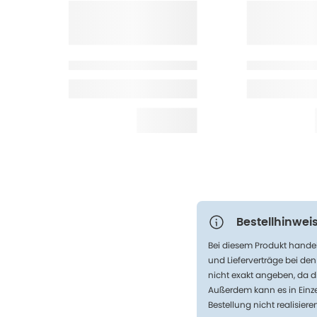
Bestellhinweis
Bei diesem Produkt handel
und Lieferverträge bei de
nicht exakt angeben, da d
Außerdem kann es in Einze
Bestellung nicht realisiere