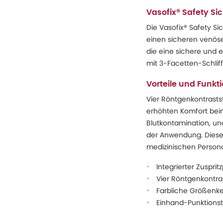
Vasofix® Safety S
Die Vasofix® Safety Si
einen sicheren venösen
die eine sichere und 
mit 3-Facetten-Schlif
Vorteile und Funkt
Vier Röntgenkontrasts
erhöhten Komfort beim
Blutkontamination, un
der Anwendung. Diese 
medizinischen Persona
Integrierter Zuspri
Vier Röntgenkontras
Farbliche Größenke
Einhand-Punktionste