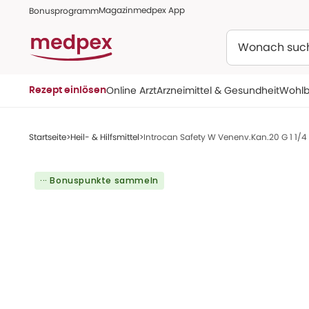
Magazin
medpex App
Bonusprogramm
Suchen
Online Arzt
Arzneimittel & Gesundheit
Wohlb
Rezept einlösen
Startseite
Heil- & Hilfsmittel
Introcan Safety W Venenv.Kan.20 G 1 1/4 
··· Bonuspunkte sammeln