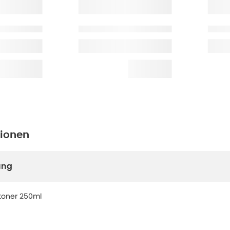
tionen
ung
 toner 250ml