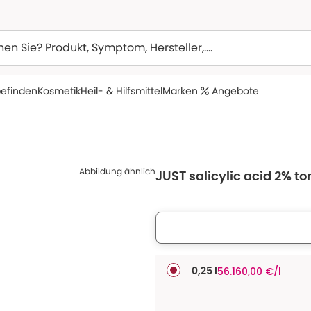
efinden
Kosmetik
Heil- & Hilfsmittel
Marken
Angebote
Abbildung ähnlich
JUST salicylic acid 2% to
56.160,00 €/l
0,25 l