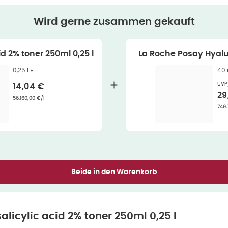
Wird gerne zusammen gekauft
id 2% toner 250ml 0,25 l
La Roche Posay Hyalu
0,25 l •
40 
UVP
Verkaufspreis
:
14,04 €
Ve
29
Grundpreis
:
56.160,00 €/l
Gru
749,
Beide in den Warenkorb
alicylic acid 2% toner 250ml 0,25 l