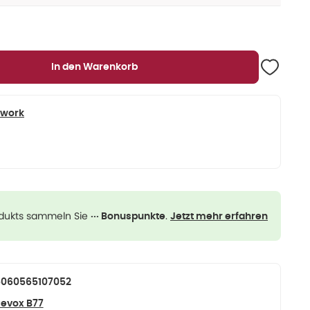
In den Warenkorb
twork
odukts sammeln Sie
.
··· Bonuspunkte
Jetzt mehr erfahren
5060565107052
evox B77