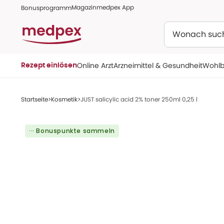
Magazin
medpex App
Bonusprogramm
Suchen
Online Arzt
Arzneimittel & Gesundheit
Wohlb
Rezept einlösen
Startseite
Kosmetik
JUST salicylic acid 2% toner 250ml 0,25 l
··· Bonuspunkte sammeln