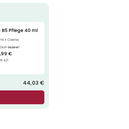
 B5 Pflege 40 ml
ml •
Creme
Ehemaliger Preis (U V P)
:
/AVP
35,90 €
*
rkaufspreis
:
,99 €
ndpreis
:
75 €/l
Verkaufspreis
:
44,03 €