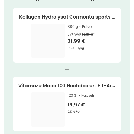
Kollagen Hydrolysat Cormonta sports n
utr 800 g
800 g •
Pulver
Ehemaliger Preis (U V P)
:
UVP/AVP
32,00 €
*
Verkaufspreis
:
31,99 €
Grundpreis
:
39,99 €/kg
Vitamaze Maca 10:1 Hochdosiert + L-Argi
nin + OPC 120 St
120 St •
Kapseln
Verkaufspreis
:
19,97 €
Grundpreis
:
0,17 €/St