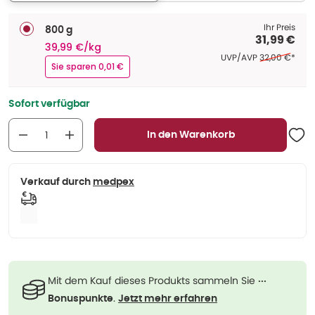
Ihr Preis
800 g
31,99 €
39,99 €/kg
Ehemaliger Pr
UVP/AVP
32,00 €
*
Sie sparen 0,01 €
Sofort verfügbar
In den Warenkorb
Verkauf durch
medpex
Mit dem Kauf dieses Produkts sammeln Sie
···
.
Bonuspunkte
Jetzt mehr erfahren