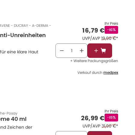
önnen, sind beispielsweise
Ihr Preis
 AVENE - DUCRAY - A-DERMA -
Verkaufspreis
:
16,79 €
Rabattstempe
-16%
ti-Unreinheiten
Ehemaliger Preis
UVP/AVP
19,90 €
*
für eine klare Haut
In den Warenkor
+ Weitere Packungsgrößen
Verkauf durch
medpex
Ihr Preis
che-Posay
Verkaufspreis
:
26,99 €
Rabattstempe
-15%
reme 40 ml
Ehemaliger Preis
UVP/AVP
31,90 €
*
und Zeichen der