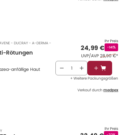
Ihr Preis
 AVENE - DUCRAY - A-DERMA -
Verkaufspreis
:
24,99 €
Rabattstempe
-14%
ti-Rötungen
Ehemaliger Preis 
UVP/AVP
28,90 €
*
azea-anfällige Haut
In den Warenkor
+ Weitere Packungsgrößen
Verkauf durch
medpex
Ihr Preis
HY
Rabattstempel