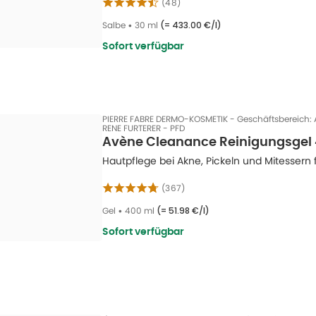
(
48
)
Salbe
•
30 ml
(=
433.00 €/l
)
Sofort verfügbar
PIERRE FABRE DERMO-KOSMETIK - Geschäftsbereich:
RENE FURTERER - PFD
Avène Cleanance Reinigungsgel
Hautpflege bei Akne, Pickeln und Mitessern 
(
367
)
Gel
•
400 ml
(=
51.98 €/l
)
Sofort verfügbar