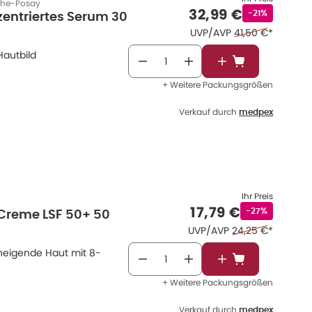
che-Posay
Verkaufspreis
:
32,99 €
Rabattstempe
-21%
zentriertes Serum 30
Ehemaliger Preis
UVP/AVP
41,50 €
*
Hautbild
In den Warenkor
+ Weitere Packungsgrößen
Verkauf durch
medpex
Ihr Preis
Verkaufspreis
:
17,79 €
Rabattstempel
-27%
-Creme LSF 50+ 50
Ehemaliger Preis 
UVP/AVP
24,25 €
*
neigende Haut mit 8-
In den Warenkor
+ Weitere Packungsgrößen
Verkauf durch
medpex