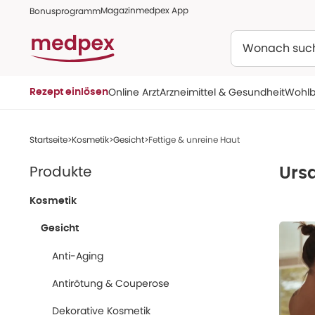
Magazin
medpex App
Bonusprogramm
Suchen
Online Arzt
Arzneimittel & Gesundheit
Wohlb
Rezept einlösen
Startseite
Kosmetik
Gesicht
Fettige & unreine Haut
Produkte
Urs
Kosmetik
Gesicht
Anti-Aging
Antirötung & Couperose
Dekorative Kosmetik