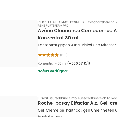
, die zu einer Überproduktion von Talg und zum Bakterienwachstum führen k
onelles Ungleichgewicht (Pubertät, Schwangerschaft, PMS),
PIERRE FABRE DERMO-KOSMETIK - Geschäftsbereich:
,
RENE FURTERER - PFD
Avène Cleanance Comedomed An
höpfung,
Konzentrat 30 ml
eise erbliche Veranlagung,
Konzentrat gegen Akne, Pickel und Mitesser 
tik mit Inhaltsstoffen, die Akne fördern können,
(
193
)
immte Medikamente,
Konzentrat
•
30 ml
(=
559.67 €/l
)
tinkonsum,
Sofort verfügbar
uell auch die Ernährung oder
tische Faktoren wie Luftfeuchtigkeit oder UV-Strahlen.
L'Oreal Deutschland GmbH Geschäftsbereich La Ro
achgewiesen sind übrigens mangelnde Hygiene oder Umweltverschmutzung.
Roche-posay Effaclar A.z. Gel-c
Gel-Creme bei hartnäckigen Unreinheiten 
eten
Hautalterung