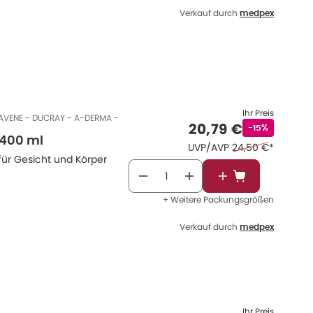
Verkauf durch
medpex
Ihr Preis
 AVENE - DUCRAY - A-DERMA -
Verkaufspreis
:
20,79 €
Rabattstempe
-15%
 400 ml
Ehemaliger Preis 
UVP/AVP
24,50 €
*
für Gesicht und Körper
In den Warenkor
+ Weitere Packungsgrößen
Verkauf durch
medpex
Ihr Preis