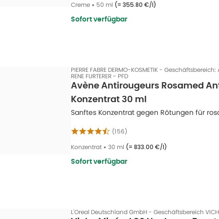
Creme
•
50 ml
(=
355.80 €/l
)
Sofort verfügbar
PIERRE FABRE DERMO-KOSMETIK - Geschäftsbereich:
RENE FURTERER - PFD
Avène Antirougeurs Rosamed An
Konzentrat 30 ml
Sanftes Konzentrat gegen Rötungen für ros
(
156
)
Konzentrat
•
30 ml
(=
833.00 €/l
)
Sofort verfügbar
L'Oreal Deutschland GmbH - Geschäftsbereich VIC