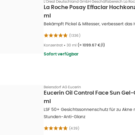
L'Oreal Deutschland GmbH Geschäftsbereich La Ro
La Roche Posay Effaclar Hochkon
ml
Bekämpft Pickel & Mitesser, verbessert das 
(
1336
)
Konzentrat
•
30 ml
(=
1099.67 €/l
)
Sofort verfügbar
Beiersdorf AG Eucerin
Eucerin Oil Control Face Sun Gel
ml
LSF 50+ Gesichtssonnenschutz für zu Akne 
Stunden-Anti-Glanz
(
439
)