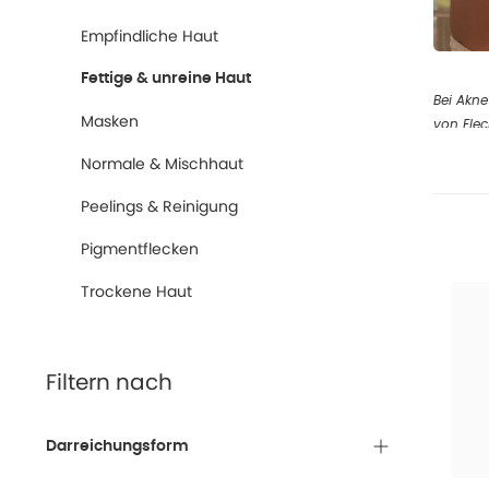
Empfindliche Haut
Fettige & unreine Haut
Bei Akne
Masken
von Flec
sauersto
Normale & Mischhaut
was als 
Peelings & Reinigung
Ursac
Pigmentflecken
An der E
Trockene Haut
eine 
eine
Filtern nach
eine 
eine
Darreichungsform
Wenn der