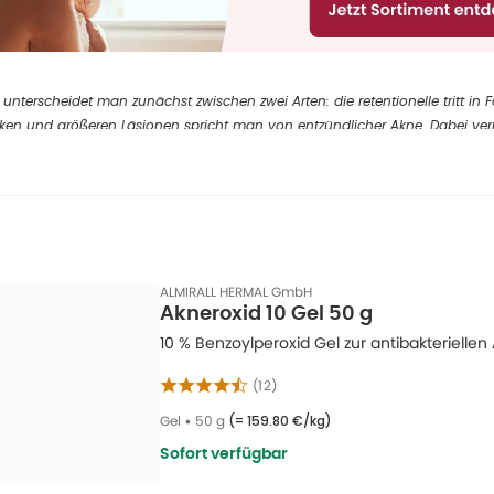
 unterscheidet man zunächst zwischen zwei Arten: die retentionelle tritt in
ken und größeren Läsionen spricht man von entzündlicher Akne. Dabei ve
ffarmen Milieu und bilden entzündliche Stoffe, die sich in den unteren Ha
gemischte Akne bezeichnet wird.
hen und Risikofaktoren von Akne
ntstehung von Akne sind mehrere Faktoren beteiligt. Diese sind zum Beispiel
ALMIRALL HERMAL GmbH
Talgdrüsenüberfunktion,
Akneroxid 10 Gel 50 g
10 % Benzoylperoxid Gel zur antibakteriell
 Verhornungsstörung im Talgdrüsengang,
(
12
)
Übersiedlung mit Bakterien oder
Gel
•
50 g
(=
159.80 €/kg
)
 Entzündungsreaktion.
Sofort verfügbar
 Talg nicht mehr normal fließt, kann es dazu kommen, dass die Poren verstop