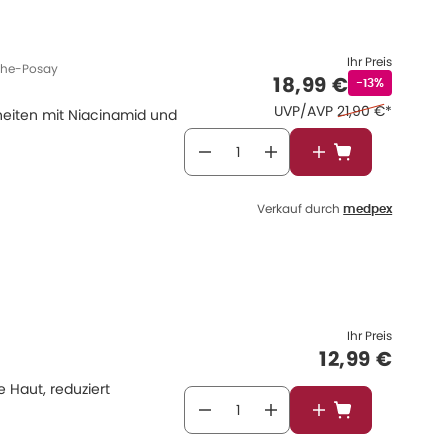
Ihr Preis
che-Posay
Verkaufspreis
:
18,99 €
Rabattstempe
-13%
Ehemaliger Preis
UVP/AVP
21,90 €
*
heiten mit Niacinamid und
In den Warenkor
Verkauf durch
medpex
Ihr Preis
Verkaufspre
12,99 €
e Haut, reduziert
In den Warenkor