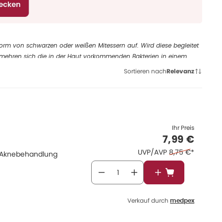
 Form von schwarzen oder weißen Mitessern auf. Wird diese begleitet
rmehren sich die in der Haut vorkommenden Bakterien in einem
utschichten ausbreiten. Meist treten beide Formen zusammen auf,
Sortieren nach
Relevanz
Ihr Preis
Verkaufspr
7,99 €
Ehemaliger Prei
UVP/AVP
8,75 €
*
en Aknebehandlung
In den Warenkor
Verkauf durch
medpex
fen. Pickel und Mitesser werden sichtbar.