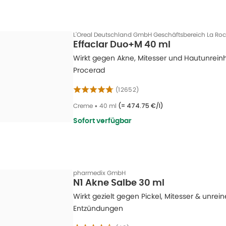
L'Oreal Deutschland GmbH Geschäftsbereich La Ro
Effaclar Duo+M 40 ml
Wirkt gegen Akne, Mitesser und Hautunrein
Procerad
(
12652
)
Creme
•
40 ml
(=
474.75 €/l
)
Sofort verfügbar
pharmedix GmbH
N1 Akne Salbe 30 ml
Wirkt gezielt gegen Pickel, Mitesser & unrein
Entzündungen