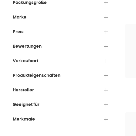
Packungsgröße
Faktoren
horm
Marke
Stress
Preis
Ersc
Bewertungen
teilw
Kosme
Verkaufsart
best
Produkteigenschaften
Niko
Hersteller
event
Geeignet für
klima
Nicht n
Merkmale
Auftr