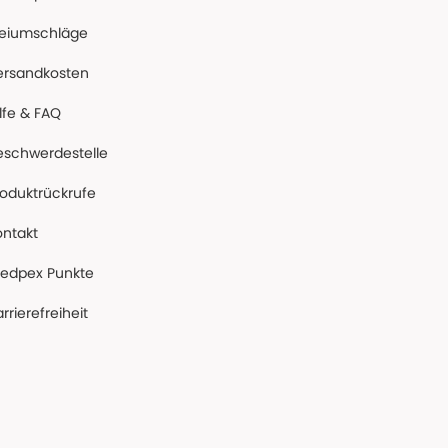
reiumschläge
ersandkosten
lfe & FAQ
eschwerdestelle
roduktrückrufe
ontakt
edpex Punkte
rrierefreiheit