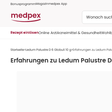
Magazin
medpex App
Bonusprogramm
Suchen
Online Arzt
Arzneimittel & Gesundheit
Wohlb
Rezept einlösen
Startseite
Ledum Palustre D 6 Globuli 10 g
Erfahrungen zu Ledum Palus
Erfahrungen zu
Ledum Palustre D 