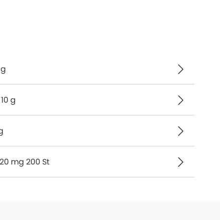
 g
 10 g
g
120 mg 200 St