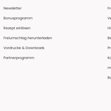
Newsletter
F
Bonusprogramm
V
Rezept einlösen
Hi
Freiumschlag herunterladen
B
Vordrucke & Downloads
P
Partnerprogramm
K
m
Ba