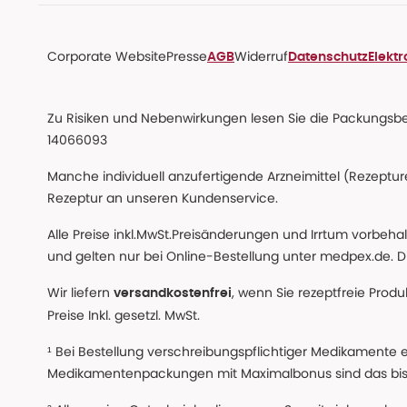
Corporate Website
Presse
Widerruf
AGB
Datenschutz
Elekt
Zu Risiken und Nebenwirkungen lesen Sie die Packungsbeil
14066093
Manche individuell anzufertigende Arzneimittel (Rezepture
Rezeptur an unseren Kundenservice.
Alle Preise inkl.MwSt.Preisänderungen und Irrtum vorbeh
und gelten nur bei Online-Bestellung unter medpex.de. Di
Wir liefern
, wenn Sie rezeptfreie Prod
versandkostenfrei
Preise Inkl. gesetzl. MwSt.
¹ Bei Bestellung verschreibungspflichtiger Medikamente 
Medikamentenpackungen mit Maximalbonus sind das bis z