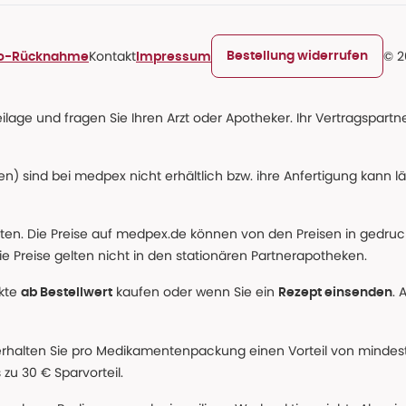
Kontakt
© 2
Bestellung widerrufen
ro-Rücknahme
Impressum
age und fragen Sie Ihren Arzt oder Apotheker. Ihr Vertragspartner
n) sind bei medpex nicht erhältlich bzw. ihre Anfertigung kann l
alten. Die Preise auf medpex.de können von den Preisen in gedru
e Preise gelten nicht in den stationären Partnerapotheken.
ukte
kaufen oder wenn Sie ein
. 
ab Bestellwert
Rezept einsenden
erhalten Sie pro Medikamentenpackung einen Vorteil von mindeste
u 30 € Sparvorteil.