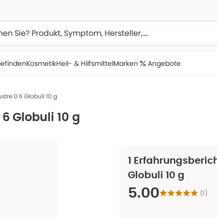
efinden
Kosmetik
Heil- & Hilfsmittel
Marken
Angebote
tre D 6 Globuli 10 g
6 Globuli 10 g
1
Erfahrungsberich
Globuli 10 g
5.00
(
1
)