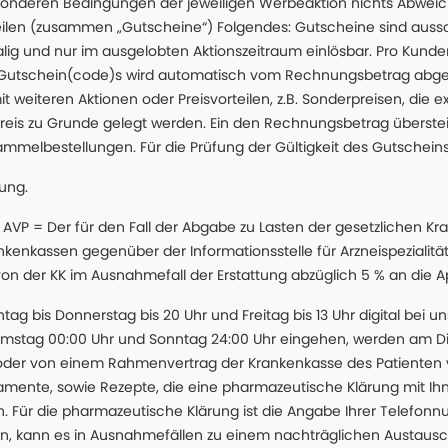
nderen Bedingungen der jeweiligen Werbeaktion nichts Abweichen
teilen (zusammen „Gutscheine“) Folgendes: Gutscheine sind auss
g und nur im ausgelobten Aktionszeitraum einlösbar. Pro Kunde
 Gutschein(code)s wird automatisch vom Rechnungsbetrag abgezo
t weiteren Aktionen oder Preisvorteilen, z.B. Sonderpreisen, die e
reis zu Grunde gelegt werden. Ein den Rechnungsbetrag überstei
ammelbestellungen. Für die Prüfung der Gültigkeit des Gutschein
lung.
 * AVP = Der für den Fall der Abgabe zu Lasten der gesetzliche
nkassen gegenüber der Informationsstelle für Arzneispezialitä
 von der KK im Ausnahmefall der Erstattung abzüglich 5 % an die 
ntag bis Donnerstag bis 20 Uhr und Freitag bis 13 Uhr digital bei 
amstag 00:00 Uhr und Sonntag 24:00 Uhr eingehen, werden am Die
oder von einem Rahmenvertrag der Krankenkasse des Patienten
amente, sowie Rezepte, die eine pharmazeutische Klärung mit Ihn
. Für die pharmazeutische Klärung ist die Angabe Ihrer Telefon
önnen, kann es in Ausnahmefällen zu einem nachträglichen Austau