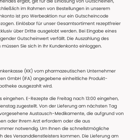
des ergibt, gilt für die Einlösung von Gutscheinen,
chließlich im Rahmen von Bestellungen in unserem
nkonto ist pro Werbeaktion nur ein Gutscheincode
gen. Einlösbar für unser Gesamtsortiment rezeptfreier
xklusiv über Dritte ausgelobt werden. Bei Eingabe eines
gender Gutscheinwert verfällt. Die Auszahlung des
s müssen Sie sich in Ihr Kundenkonto einloggen.
n Krankenkasse (KK) vom pharmazeutischen Unternehmer
ten GmbH (IFA) angegebene einheitliche Produkt-
Apotheke ausgezahlt wird.
uns eingehen. E-Rezepte die Freitag nach 13:00 eingehen,
nstag zugestellt. Von der Lieferung am nächsten Tag
 vorgesehene Austausch-Medikamente, die aufgrund von
en oder Ihrem Arzt erfordern oder die aus
nummer notwendig. Um Ihnen die schnellstmögliche
sch des Versanddienstleisters kommen. Die Lieferung am