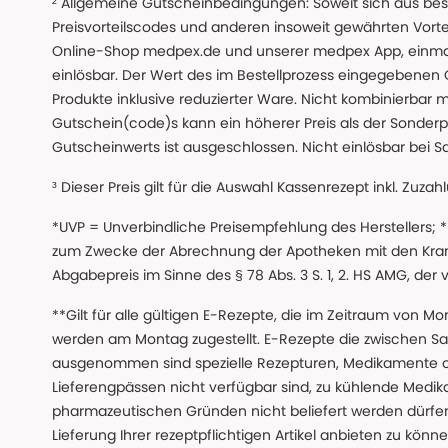
² Allgemeine Gutscheinbedingungen: Soweit sich aus beso
Preisvorteilscodes und anderen insoweit gewährten Vor
Online-Shop medpex.de und unserer medpex App, einmali
einlösbar. Der Wert des im Bestellprozess eingegebenen
Produkte inklusive reduzierter Ware. Nicht kombinierbar mi
Gutschein(code)s kann ein höherer Preis als der Sonderp
Gutscheinwerts ist ausgeschlossen. Nicht einlösbar bei S
³ Dieser Preis gilt für die Auswahl Kassenrezept inkl. Zuzah
*UVP = Unverbindliche Preisempfehlung des Herstellers;
zum Zwecke der Abrechnung der Apotheken mit den Kranke
Abgabepreis im Sinne des § 78 Abs. 3 S. 1, 2. HS AMG, der
**Gilt für alle gültigen E-Rezepte, die im Zeitraum von Mo
werden am Montag zugestellt. E-Rezepte die zwischen S
ausgenommen sind spezielle Rezepturen, Medikamente 
Lieferengpässen nicht verfügbar sind, zu kühlende Medik
pharmazeutischen Gründen nicht beliefert werden dürfen
Lieferung Ihrer rezeptpflichtigen Artikel anbieten zu k