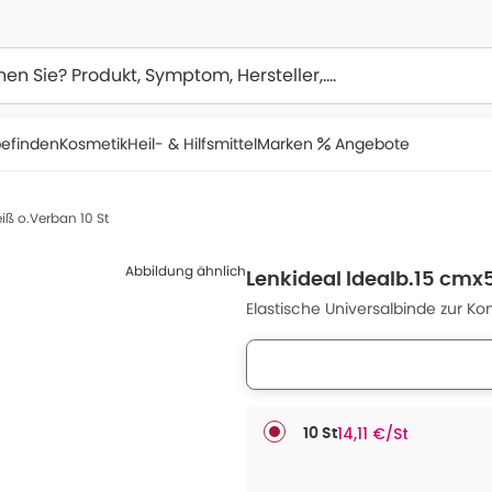
efinden
Kosmetik
Heil- & Hilfsmittel
Marken
Angebote
iß o.Verban 10 St
Abbildung ähnlich
Lenkideal Idealb.15 cmx
Elastische Universalbinde zur 
14,11 €/St
10 St