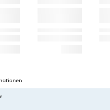
mationen
g