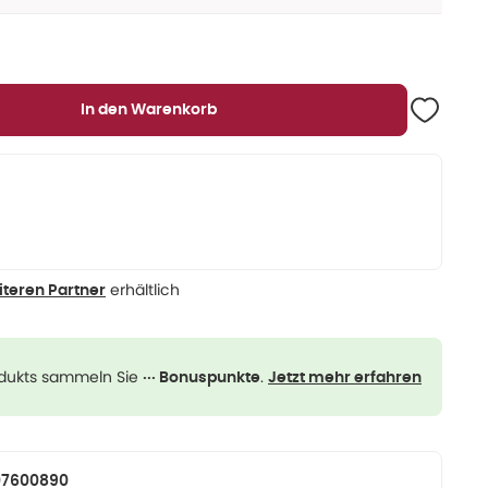
In den Warenkorb
erhältlich
iteren Partner
odukts sammeln Sie
.
··· Bonuspunkte
Jetzt mehr erfahren
07600890