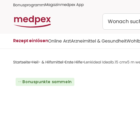
Magazin
medpex App
Bonusprogramm
Suchen
Online Arzt
Arzneimittel & Gesundheit
Wohlb
Rezept einlösen
Startseite
Heil- & Hilfsmittel
Erste Hilfe
Lenkideal Idealb.15 cmx5 m we
··· Bonuspunkte sammeln