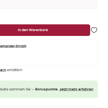
In den Warenkorb
ienehandel GmbH
erhältlich
nern
odukts sammeln Sie
.
··· Bonuspunkte
Jetzt mehr erfahren