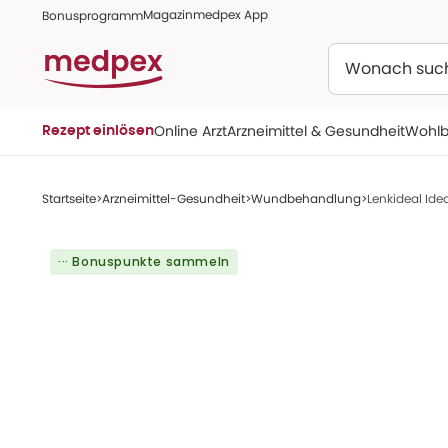
Magazin
medpex App
Bonusprogramm
Suchen
Online Arzt
Arzneimittel & Gesundheit
Wohlb
Rezept einlösen
Startseite
Arzneimittel-Gesundheit
Wundbehandlung
Lenkideal Ide
··· Bonuspunkte sammeln