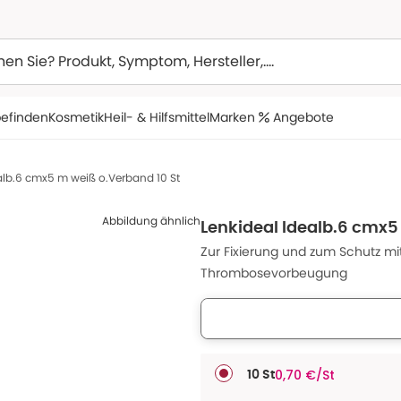
efinden
Kosmetik
Heil- & Hilfsmittel
Marken
Angebote
alb.6 cmx5 m weiß o.Verband 10 St
Abbildung ähnlich
Lenkideal Idealb.6 cmx5
Zur Fixierung und zum Schutz m
Thrombosevorbeugung
0,70 €/St
10 St