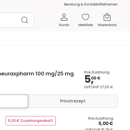
Beratung & Kontakt
Hilfethemen
Konto
Merkliste
Warenkorb
Ihre Zuzahlung
neuraxpharm 100 mg/25 mg
5,
00 €
UVP/AVP
:
UVP/AVP
27,05 €
Privatrezept
Ihre Zuzahlung
5,00 € Zuzahlungsrabatt
5,00 €
UVP/AVP
:
UVP/AVP
15,29 €