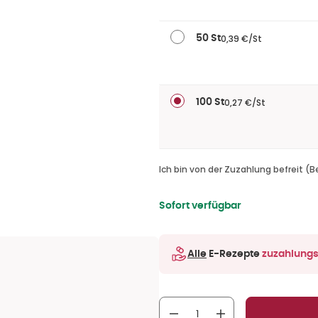
0,39 €/St
50 St
0,27 €/St
100 St
Ich bin von der Zuzahlung befreit (B
Sofort verfügbar
Alle
E-Rezepte
zuzahlungs