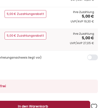
Ihre Zuzahlung
5,00 € Zuzahlungsrabatt
5,00 €
UVP/AVP
:
UVP/AVP
19,30 €
Ihre Zuzahlung
5,00 € Zuzahlungsrabatt
5,00 €
UVP/AVP
:
UVP/AVP
27,05 €
efreiungsnachweis liegt vor)
frei
In den Warenkorb