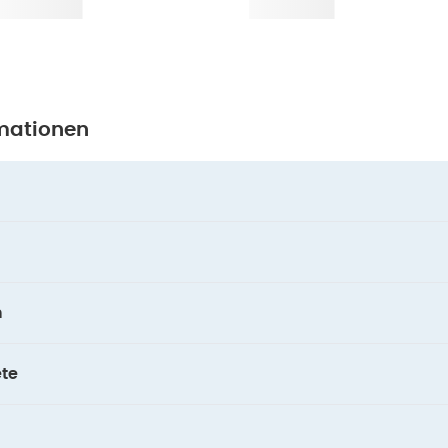
mationen
n
te