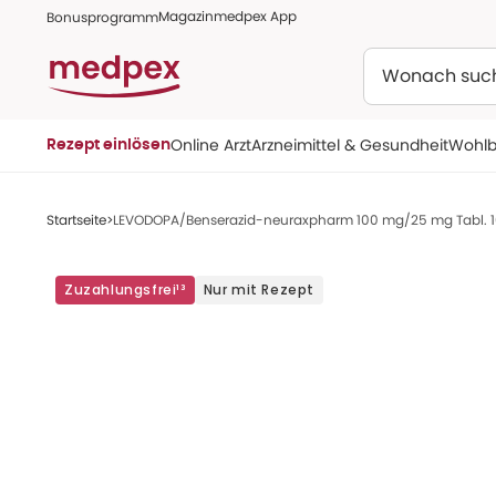
Magazin
medpex App
Bonusprogramm
Suchen
Online Arzt
Arzneimittel & Gesundheit
Wohlb
Rezept einlösen
Startseite
LEVODOPA/Benserazid-neuraxpharm 100 mg/25 mg Tabl. 1
Zuzahlungsfrei¹³
Nur mit Rezept