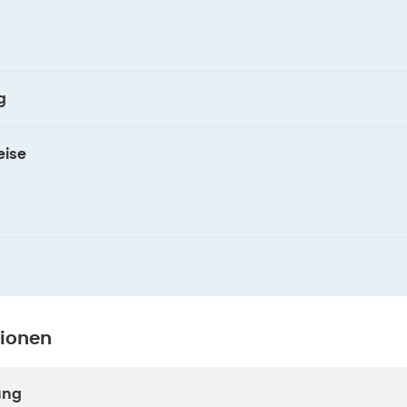
g
ise
tionen
ung