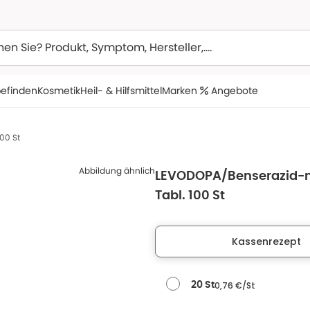
efinden
Kosmetik
Heil- & Hilfsmittel
Marken
Angebote
00 St
Abbildung ähnlich
LEVODOPA/Benserazid-
Tabl. 100 St
Kassenrezept
0,76 €/St
20 St