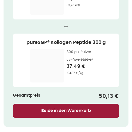
Grundpreis
:
63,20 €/l
pureSGP® Kollagen Peptide 300 g
300 g •
Pulver
Ehemaliger Preis (U V P)
:
UVP/AVP
39,99 €
*
Verkaufspreis
:
37,49 €
Grundpreis
:
124,97 €/kg
Gesamtpreis
Verkaufspre
50,13 €
Beide in den Warenkorb