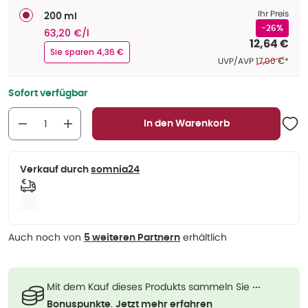
Ihr Preis
200 ml
-26%
63,20 €/l
12,64 €
Sie sparen 4,36 €
Ehemaliger Pr
UVP/AVP
17,00 €
*
Sofort verfügbar
In den Warenkorb
Verkauf durch
somnia24
Auch noch von
erhältlich
5 weiteren Partnern
Mit dem Kauf dieses Produkts sammeln Sie
···
.
Bonuspunkte
Jetzt mehr erfahren