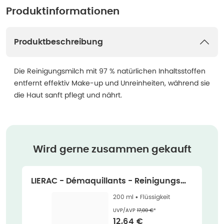
Produktinformationen
Produktbeschreibung
Die Reinigungsmilch mit 97 % natürlichen Inhaltsstoffen
entfernt effektiv Make-up und Unreinheiten, während sie
die Haut sanft pflegt und nährt.
Wird gerne zusammen gekauft
LIERAC - Démaquillants - Reinigungsmil
ch 200 ml
200 ml •
Flüssigkeit
Ehemaliger Preis (U V P)
:
UVP/AVP
17,00 €
*
Verkaufspreis
:
12,64 €