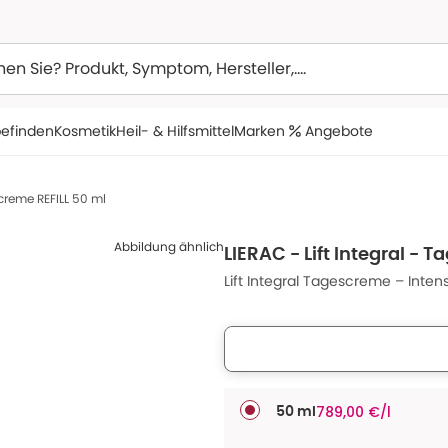
efinden
Kosmetik
Heil- & Hilfsmittel
Marken
Angebote
screme REFILL 50 ml
Abbildung ähnlich
LIERAC - Lift Integral - 
Lift Integral Tagescreme – Inten
789,00 €/l
50 ml