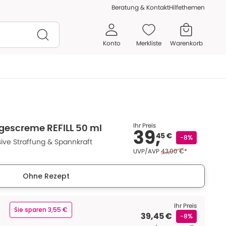
Beratung & Kontakt
Hilfethemen
Konto
Merkliste
Warenkorb
Ihr Preis
Tagescreme REFILL 50 ml
39,
45 €
-8%
sive Straffung & Spannkraft
Ehemaliger Preis (U V 
UVP/AVP
43,00 €
*
Ohne Rezept
Ihr Preis
Sie sparen 3,55 €
39,45 €
-8%