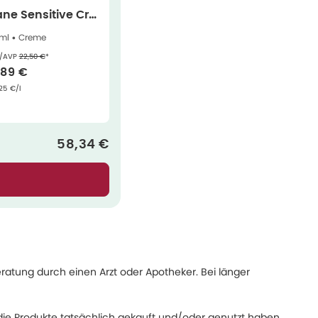
ane Sensitive Cre
ml
ml •
Creme
Ehemaliger Preis (U V P)
:
/AVP
22,50 €
*
rkaufspreis
:
,89 €
ndpreis
:
25 €/l
Verkaufspreis
:
58,34 €
eratung durch einen Arzt oder Apotheker. Bei länger
ie Produkte tatsächlich gekauft und/oder genutzt haben.