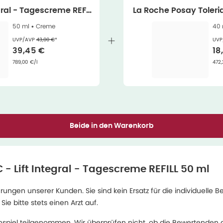
egral - Tagescreme REFIL
La Roche Posay Toleri
L 50 ml
me 40 
50 ml •
Creme
40 
Ehemaliger Preis (U V P)
:
UVP/AVP
43,00 €
*
UVP
Verkaufspreis
:
Ve
39,45 €
18
Grundpreis
:
Gru
789,00 €/l
472,
Beide in den Warenkorb
 - Lift Integral - Tagescreme REFILL 50 ml
ngen unserer Kunden. Sie sind kein Ersatz für die individuelle B
 bitte stets einen Arzt auf.
spiel teilgenommen. Wir überprüfen nicht, ob die Bewertenden d