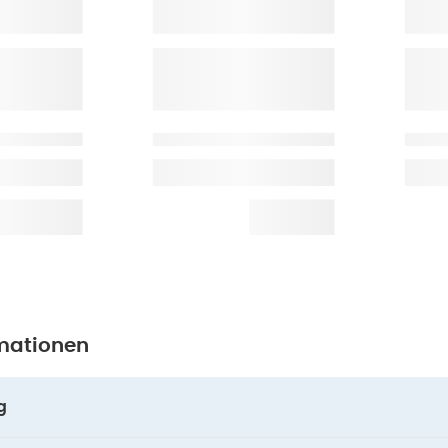
mationen
g