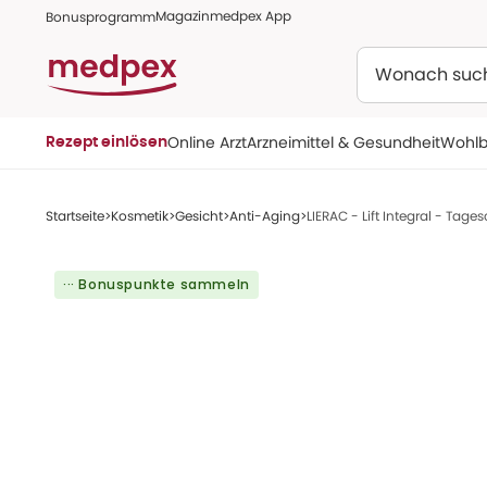
Magazin
medpex App
Bonusprogramm
Suchen
Online Arzt
Arzneimittel & Gesundheit
Wohlb
Rezept einlösen
Startseite
Kosmetik
Gesicht
Anti-Aging
LIERAC - Lift Integral - Tage
··· Bonuspunkte sammeln