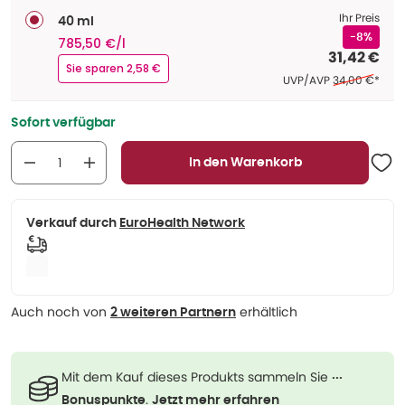
Ihr Preis
40 ml
-8%
785,50 €/l
31,42 €
Sie sparen 2,58 €
Ehemaliger Pre
UVP/AVP
34,00 €
*
Sofort verfügbar
In den Warenkorb
Verkauf durch
EuroHealth Network
Auch noch von
erhältlich
2 weiteren Partnern
Mit dem Kauf dieses Produkts sammeln Sie
···
.
Bonuspunkte
Jetzt mehr erfahren