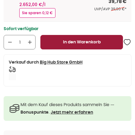
39,78 €
2.652,00 €/l
Ehemaliger Pre
UVP/AVP
39,90 €
*
Sie sparen 0,12 €
Sofort verfügbar
In den Warenkorb
Verkauf durch
Big Hub Store GmbH
Mit dem Kauf dieses Produkts sammeln Sie
···
.
Bonuspunkte
Jetzt mehr erfahren