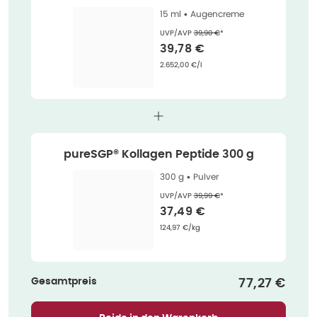
ml
15 ml •
Augencreme
Ehemaliger Preis (U V P)
:
UVP/AVP
39,90 €
*
Verkaufspreis
:
39,78 €
Grundpreis
:
2.652,00 €/l
pureSGP® Kollagen Peptide 300 g
300 g •
Pulver
Ehemaliger Preis (U V P)
:
UVP/AVP
39,99 €
*
Verkaufspreis
:
37,49 €
Grundpreis
:
124,97 €/kg
Gesamtpreis
Verkaufspr
77,27 €