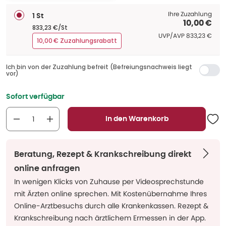
Ihre Zuzahlung
1 St
10,00 €
833,23 €/St
UVP/AVP
:
UVP/AVP
833,23 €
10,00 € Zuzahlungsrabatt
Ich bin von der Zuzahlung befreit (Befreiungsnachweis liegt
vor)
Sofort verfügbar
In den Warenkorb
Beratung, Rezept & Krankschreibung direkt
online anfragen
In wenigen Klicks von Zuhause per Videosprechstunde
mit Ärzten online sprechen. Mit Kostenübernahme Ihres
Online-Arztbesuchs durch alle Krankenkassen. Rezept &
Krankschreibung nach ärztlichem Ermessen in der App.