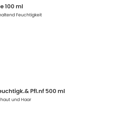
e 100 ml
altend Feuchtigkeit
euchtigk.& Pfl.nf 500 ml
fhaut und Haar