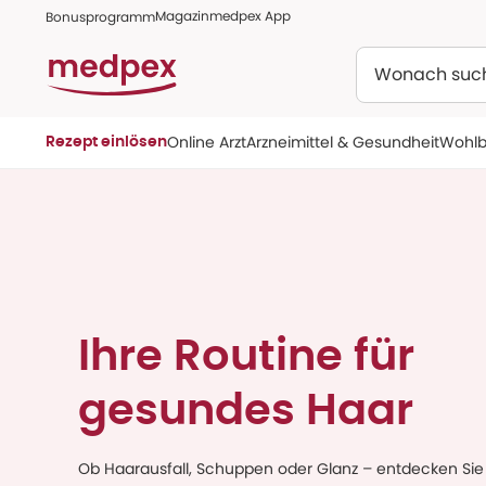
Magazin
medpex App
Bonusprogramm
Suchen
Online Arzt
Arzneimittel & Gesundheit
Wohlb
Rezept einlösen
Ihre Routine für
gesundes Haar
Ob Haarausfall, Schuppen oder Glanz – entdecken Sie