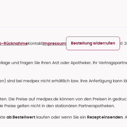
Kontakt
© 2
Bestellung widerrufen
ro-Rücknahme
Impressum
age und fragen Sie Ihren Arzt oder Apotheker. Ihr Vertragspartner
n) sind bei medpex nicht erhältlich bzw. ihre Anfertigung kann l
alten. Die Preise auf medpex.de können von den Preisen in gedru
e Preise gelten nicht in den stationären Partnerapotheken.
ukte
kaufen oder wenn Sie ein
. 
ab Bestellwert
Rezept einsenden