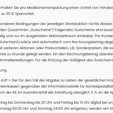
erhalten Sie pro Medikamentenpackung einen Vorteil von mindeste
u 30 € Sparvorteil.
nderen Bedingungen der jeweiligen Werbeaktion nichts Abweichen
teilen (zusammen „Gutscheine“) Folgendes: Gutscheine sind auss
g und nur im ausgelobten Aktionszeitraum einlösbar. Pro Kunde
 Gutschein(code)s wird automatisch vom Rechnungsbetrag abgezo
t weiteren Aktionen oder Preisvorteilen, z.B. Sonderpreisen, die e
reis zu Grunde gelegt werden. Ein den Rechnungsbetrag überstei
ammelbestellungen. Für die Prüfung der Gültigkeit des Gutschein
lung.
 * AVP = Der für den Fall der Abgabe zu Lasten der gesetzliche
nkassen gegenüber der Informationsstelle für Arzneispezialitä
 von der KK im Ausnahmefall der Erstattung abzüglich 5 % an die 
ntag bis Donnerstag bis 20 Uhr und Freitag bis 13 Uhr digital bei 
amstag 00:00 Uhr und Sonntag 24:00 Uhr eingehen, werden am Die