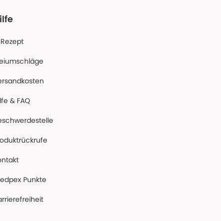
ilfe
-Rezept
reiumschläge
ersandkosten
lfe & FAQ
eschwerdestelle
roduktrückrufe
ontakt
edpex Punkte
rrierefreiheit