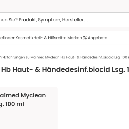
efinden
Kosmetik
Heil- & Hilfsmittel
Marken
Angebote
ml
Erfahrungen zu Maimed Myclean Hb Haut- & Händedesinf.biocid Lsg. 100 
b Haut- & Händedesinf.biocid Lsg. 
aimed Myclean
. 100 ml