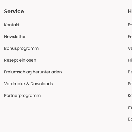
Service
H
Kontakt
E
Newsletter
F
Bonusprogramm
V
Rezept einlösen
Hi
Freiumschlag herunterladen
B
Vordrucke & Downloads
P
Partnerprogramm
K
m
Ba