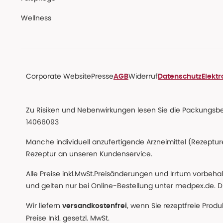
Wellness
Corporate Website
Presse
Widerruf
AGB
Datenschutz
Elekt
Zu Risiken und Nebenwirkungen lesen Sie die Packungsbeil
14066093
Manche individuell anzufertigende Arzneimittel (Rezepture
Rezeptur an unseren Kundenservice.
Alle Preise inkl.MwSt.Preisänderungen und Irrtum vorbeh
und gelten nur bei Online-Bestellung unter medpex.de. Di
Wir liefern
, wenn Sie rezeptfreie Prod
versandkostenfrei
Preise Inkl. gesetzl. MwSt.