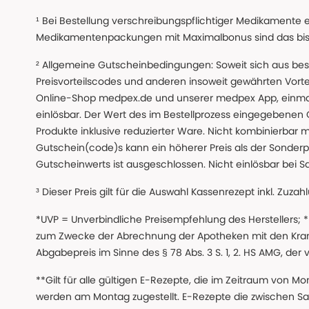
¹ Bei Bestellung verschreibungspflichtiger Medikamente 
Medikamentenpackungen mit Maximalbonus sind das bis z
² Allgemeine Gutscheinbedingungen: Soweit sich aus beso
Preisvorteilscodes und anderen insoweit gewährten Vor
Online-Shop medpex.de und unserer medpex App, einmali
einlösbar. Der Wert des im Bestellprozess eingegebenen
Produkte inklusive reduzierter Ware. Nicht kombinierbar mi
Gutschein(code)s kann ein höherer Preis als der Sonderp
Gutscheinwerts ist ausgeschlossen. Nicht einlösbar bei S
³ Dieser Preis gilt für die Auswahl Kassenrezept inkl. Zuzah
*UVP = Unverbindliche Preisempfehlung des Herstellers;
zum Zwecke der Abrechnung der Apotheken mit den Kranke
Abgabepreis im Sinne des § 78 Abs. 3 S. 1, 2. HS AMG, der
**Gilt für alle gültigen E-Rezepte, die im Zeitraum von Mo
werden am Montag zugestellt. E-Rezepte die zwischen S