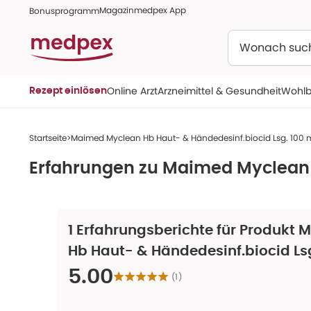
Magazin
medpex App
Bonusprogramm
Suchen
Online Arzt
Arzneimittel & Gesundheit
Wohlb
Rezept einlösen
Startseite
Maimed Myclean Hb Haut- & Händedesinf.biocid Lsg. 100 
Erfahrungen zu
Maimed Myclean H
1
Erfahrungsberichte für Produkt
M
Hb Haut- & Händedesinf.biocid Lsg
5.00
(
1
)