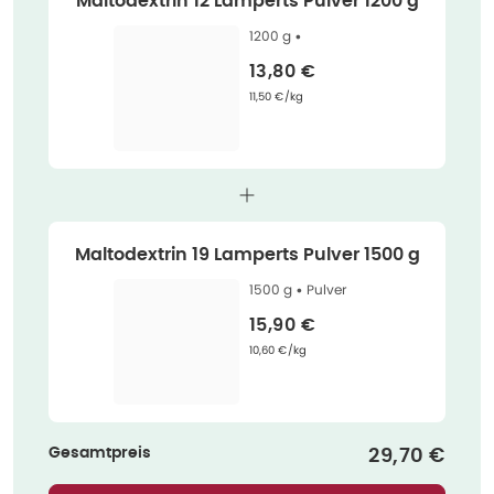
Maltodextrin 12 Lamperts Pulver 1200 g
1200 g •
Verkaufspreis
:
13,80 €
Grundpreis
:
11,50 €/kg
Maltodextrin 19 Lamperts Pulver 1500 g
1500 g •
Pulver
Verkaufspreis
:
15,90 €
Grundpreis
:
10,60 €/kg
Gesamtpreis
Verkaufspre
29,70 €