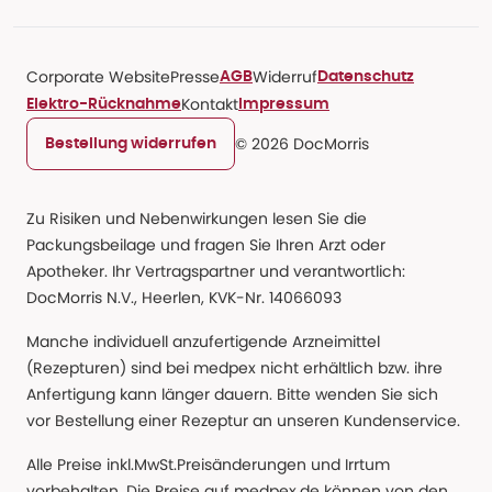
Corporate Website
Presse
Widerruf
AGB
Datenschutz
Kontakt
Elektro-Rücknahme
Impressum
© 2026 DocMorris
Bestellung widerrufen
Zu Risiken und Nebenwirkungen lesen Sie die
Packungsbeilage und fragen Sie Ihren Arzt oder
Apotheker. Ihr Vertragspartner und verantwortlich:
DocMorris N.V., Heerlen, KVK-Nr. 14066093
Manche individuell anzufertigende Arzneimittel
(Rezepturen) sind bei medpex nicht erhältlich bzw. ihre
Anfertigung kann länger dauern. Bitte wenden Sie sich
vor Bestellung einer Rezeptur an unseren Kundenservice.
Alle Preise inkl.MwSt.Preisänderungen und Irrtum
vorbehalten. Die Preise auf medpex.de können von den