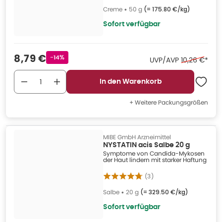
Creme
•
50 g
(=
175.80 €/kg
)
Sofort verfügbar
Verkaufspreis
:
8,79 €
Rabattstempel
-14%
Ehemaliger P
UVP/AVP
10,26 €
*
In den Warenkorb
+ Weitere Packungsgrößen
MIBE GmbH Arzneimittel
NYSTATIN acis Salbe 20 g
Symptome von Candida-Mykosen
der Haut lindern mit starker Haftung
(
3
)
Salbe
•
20 g
(=
329.50 €/kg
)
Sofort verfügbar