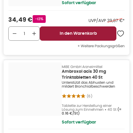
Sofort verfügbar
Verkaufspreis
:
34,49 €
Rabattstempel
-13%
Ehemaliger P
UVP/AVP
39,87 €
*
In den Warenkorb
+ Weitere Packungsgrößen
MIBE GmbH Arzneimittel
Ambroxol acis 30 mg
Trinktabletten 40 St
Unterstützt das Abhusten und
mildert Bronchialbeschwerden
(
6
)
Tablette zur Herstellung einer
Lösung zum Einnehmen
•
40 St
(=
0.16 €/St
)
Sofort verfügbar