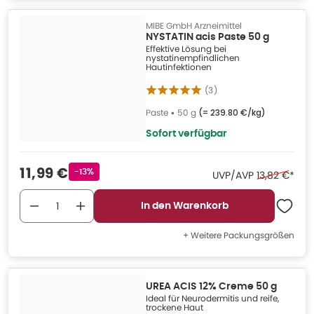
MIBE GmbH Arzneimittel
NYSTATIN acis Paste 50 g
Effektive Lösung bei
nystatinempfindlichen
Hautinfektionen
(
3
)
Paste
•
50 g
(=
239.80 €/kg
)
Sofort verfügbar
Verkaufspreis
:
11,99 €
Rabattstempel
-13%
Ehemaliger P
UVP/AVP
13,82 €
*
In den Warenkorb
+ Weitere Packungsgrößen
UREA ACIS 12% Creme 50 g
Ideal für Neurodermitis und reife,
trockene Haut