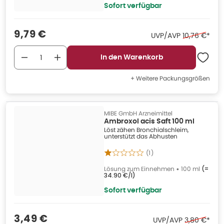
Sofort verfügbar
Verkaufspreis
:
9,79 €
Ehemaliger P
UVP/AVP
10,76 €
*
In den Warenkorb
+ Weitere Packungsgrößen
MIBE GmbH Arzneimittel
Ambroxol acis Saft 100 ml
Löst zähen Bronchialschleim,
unterstützt das Abhusten
(
1
)
Lösung zum Einnehmen
•
100 ml
(=
34.90 €/l
)
Sofort verfügbar
Verkaufspreis
:
3,49 €
Ehemaliger 
UVP/AVP
3,80 €
*