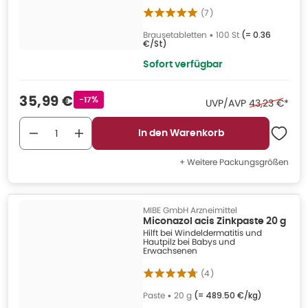
(
7
)
Brausetabletten
•
100 St
(=
0.36
€/St
)
Sofort verfügbar
Verkaufspreis
:
35,99 €
Rabattstempel
-17%
Ehemaliger P
UVP/AVP
43,23 €
*
In den Warenkorb
+ Weitere Packungsgrößen
MIBE GmbH Arzneimittel
Miconazol acis Zinkpaste 20 g
Hilft bei Windeldermatitis und
Hautpilz bei Babys und
Erwachsenen
(
4
)
Paste
•
20 g
(=
489.50 €/kg
)