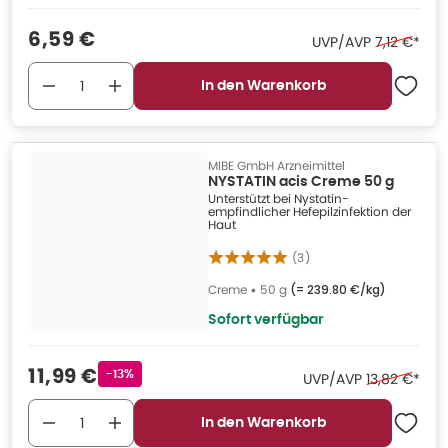
Verkaufspreis
:
6,59 €
Ehemaliger
UVP/AVP
7,12 €
*
In den Warenkorb
MIBE GmbH Arzneimittel
NYSTATIN acis Creme 50 g
Unterstützt bei Nystatin-
empfindlicher Hefepilzinfektion der
Haut
(
3
)
Creme
•
50 g
(=
239.80 €/kg
)
Sofort verfügbar
Verkaufspreis
:
11,99 €
Rabattstempel
-13%
Ehemaliger P
UVP/AVP
13,82 €
*
In den Warenkorb