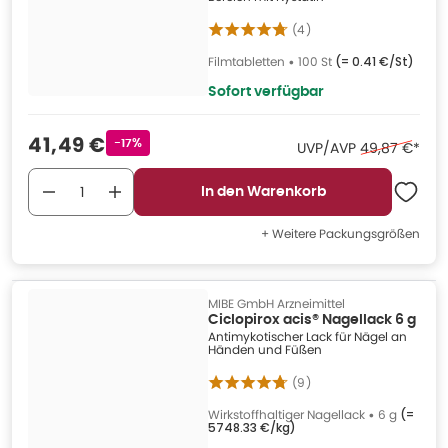
(
4
)
Filmtabletten
•
100 St
(=
0.41 €/St
)
Sofort verfügbar
Verkaufspreis
:
41,49 €
Rabattstempel
-17%
Ehemaliger Pr
UVP/AVP
49,87 €
*
In den Warenkorb
+ Weitere Packungsgrößen
MIBE GmbH Arzneimittel
Ciclopirox acis® Nagellack 6 g
Antimykotischer Lack für Nägel an
Händen und Füßen
(
9
)
Wirkstoffhaltiger Nagellack
•
6 g
(=
5748.33 €/kg
)