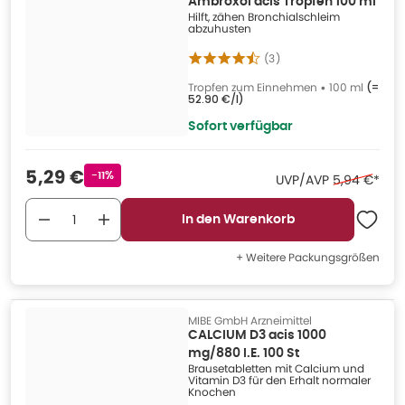
Ambroxol acis Tropfen 100 ml
Hilft, zähen Bronchialschleim
abzuhusten
(
3
)
Tropfen zum Einnehmen
•
100 ml
(=
52.90 €/l
)
Sofort verfügbar
Verkaufspreis
:
5,29 €
Rabattstempel
-11%
Ehemaliger 
UVP/AVP
5,94 €
*
In den Warenkorb
+ Weitere Packungsgrößen
MIBE GmbH Arzneimittel
CALCIUM D3 acis 1000
mg/880 I.E. 100 St
Brausetabletten mit Calcium und
Vitamin D3 für den Erhalt normaler
Knochen