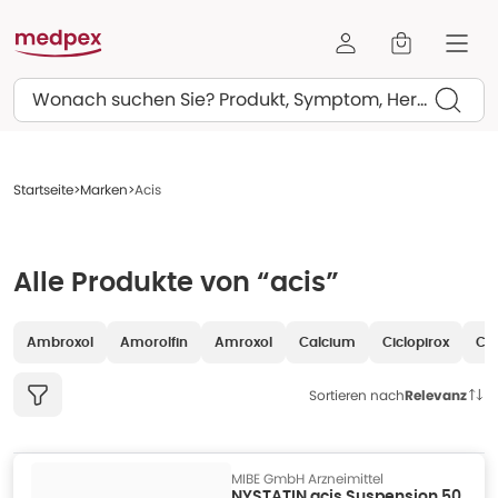
Suchen
Startseite
Marken
Acis
Alle Produkte von “acis”
Ambroxol
Amorolfin
Amroxol
Calcium
Ciclopirox
Clo
Sortieren nach
Relevanz
MIBE GmbH Arzneimittel
NYSTATIN acis Suspension 50