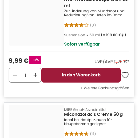
ml
Zur Linderung von Mundsoor und
Reduzierung von Hefen im Darm
(
8
)
Suspension
•
50 ml
(=
199.80 €/l
)
Sofort verfügbar
Verkaufspreis
:
9,99 €
Rabattstempel
-11%
Ehemaliger 
UVP/AVP
11,25 €
*
In den Warenkorb
+ Weitere Packungsgrößen
MIBE GmbH Arzneimittel
Miconazol acis Creme 50 g
Ideal bei Hautpilz, auch für
Neugeborene geeignet
(
11
)