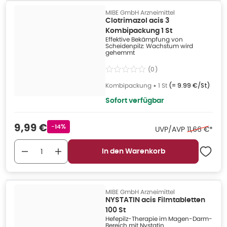
MIBE GmbH Arzneimittel
Clotrimazol acis 3
Kombipackung 1 St
Effektive Bekämpfung von
Scheidenpilz: Wachstum wird
gehemmt
(
0
)
Kombipackung
•
1 St
(=
9.99 €/St
)
Sofort verfügbar
Verkaufspreis
:
9,99 €
Rabattstempel
-14%
Ehemaliger 
UVP/AVP
11,66 €
*
In den Warenkorb
MIBE GmbH Arzneimittel
NYSTATIN acis Filmtabletten
100 St
Hefepilz-Therapie im Magen-Darm-
Bereich mit Nystatin