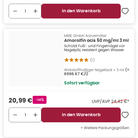
In den Warenkorb
MIBE GmbH Arzneimittel
Amorolfin acis 50 mg/ml 3 ml
Schützt Fuß- und Fingernägel vor
Nagelpilz, resistent gegen Wasser
(
1
)
Wirkstoffhaltiger Nagellack
•
3 ml
(=
6996.67 €/l
)
Sofort verfügbar
Verkaufspreis
:
20,99 €
Rabattstempel
-14%
Ehemaliger P
UVP/AVP
24,42 €
*
In den Warenkorb
+ Weitere Packungsgrößen