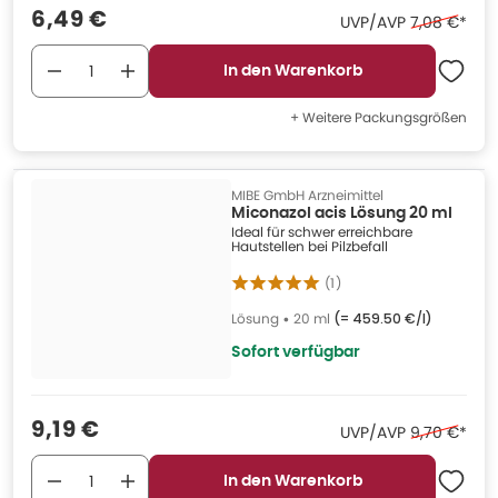
Verkaufspreis
:
6,49 €
Ehemaliger 
UVP/AVP
7,08 €
*
In den Warenkorb
+ Weitere Packungsgrößen
MIBE GmbH Arzneimittel
Miconazol acis Lösung 20 ml
Ideal für schwer erreichbare
Hautstellen bei Pilzbefall
(
1
)
Lösung
•
20 ml
(=
459.50 €/l
)
Sofort verfügbar
Verkaufspreis
:
9,19 €
Ehemaliger 
UVP/AVP
9,70 €
*
In den Warenkorb