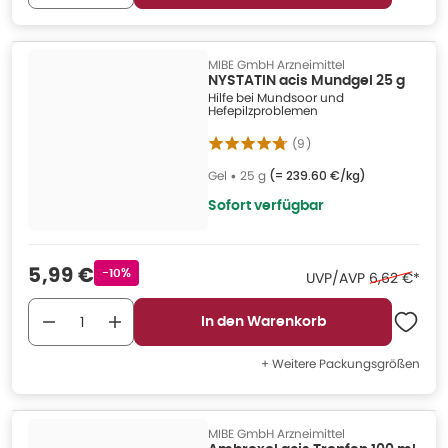
MIBE GmbH Arzneimittel
NYSTATIN acis Mundgel 25 g
Hilfe bei Mundsoor und
Hefepilzproblemen
(
9
)
Gel
•
25 g
(=
239.60 €/kg
)
Sofort verfügbar
Verkaufspreis
:
5,99 €
Rabattstempel
-10%
Ehemaliger 
UVP/AVP
6,62 €
*
In den Warenkorb
+ Weitere Packungsgrößen
MIBE GmbH Arzneimittel