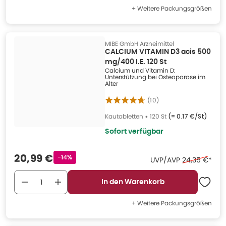
+ Weitere Packungsgrößen
MIBE GmbH Arzneimittel
CALCIUM VITAMIN D3 acis 500
mg/400 I.E. 120 St
Calcium und Vitamin D:
Unterstützung bei Osteoporose im
Alter
(
10
)
Kautabletten
•
120 St
(=
0.17 €/St
)
Sofort verfügbar
Verkaufspreis
:
20,99 €
Rabattstempel
-14%
Ehemaliger P
UVP/AVP
24,35 €
*
In den Warenkorb
+ Weitere Packungsgrößen