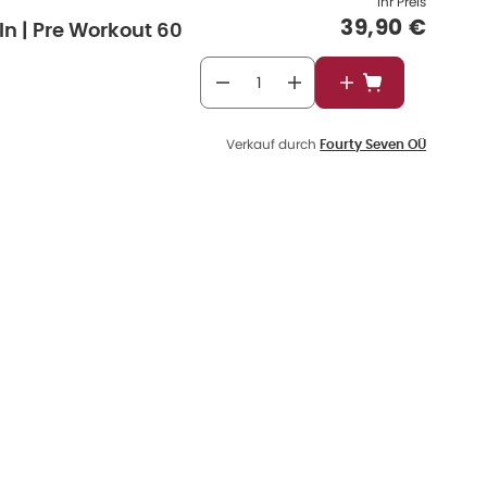
Ihr Preis
Verkaufspre
39,90 €
n | Pre Workout 60
In den Warenkor
Verkauf durch
Fourty Seven OÜ