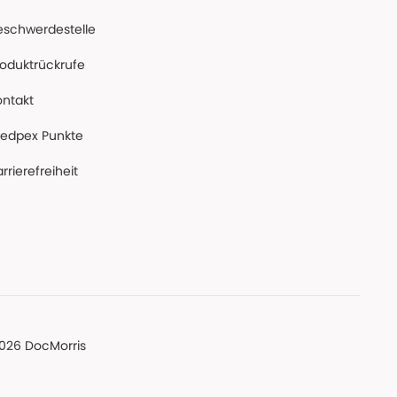
eschwerdestelle
roduktrückrufe
ontakt
edpex Punkte
rrierefreiheit
026 DocMorris