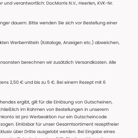
 und verantwortlich: DocMorris N.V., Heerlen, KVK-Nr.
änger dauern. Bitte wenden Sie sich vor Bestellung einer
ckten Werbemitteln (Kataloge, Anzeigen etc.) abweichen,
Ansonsten berechnen wir zusätzlich Versandkosten. Alle
ns 2,50 € und bis zu 5 €. Bei einem Rezept mit 6
des ergibt, gilt für die Einlösung von Gutscheinen,
chließlich im Rahmen von Bestellungen in unserem
nkonto ist pro Werbeaktion nur ein Gutscheincode
gen. Einlösbar für unser Gesamtsortiment rezeptfreier
xklusiv über Dritte ausgelobt werden. Bei Eingabe eines