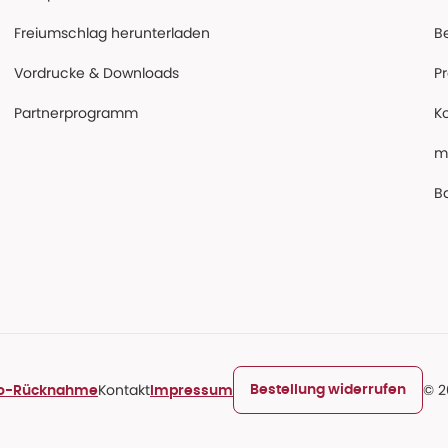
Freiumschlag herunterladen
B
Vordrucke & Downloads
P
Partnerprogramm
K
m
Ba
Kontakt
© 2
Bestellung widerrufen
ro-Rücknahme
Impressum