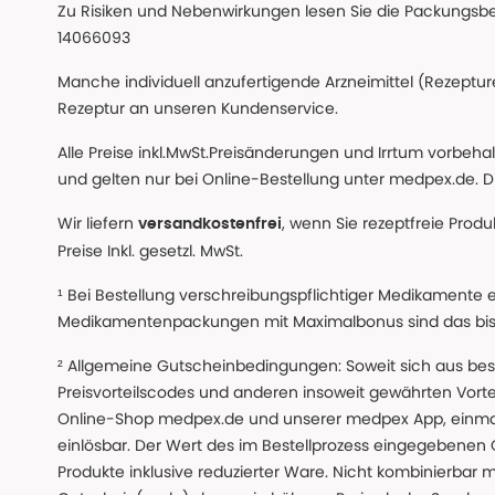
Zu Risiken und Nebenwirkungen lesen Sie die Packungsbeil
14066093
Manche individuell anzufertigende Arzneimittel (Rezepture
Rezeptur an unseren Kundenservice.
Alle Preise inkl.MwSt.Preisänderungen und Irrtum vorbeh
und gelten nur bei Online-Bestellung unter medpex.de. Di
Wir liefern
, wenn Sie rezeptfreie Prod
versandkostenfrei
Preise Inkl. gesetzl. MwSt.
¹ Bei Bestellung verschreibungspflichtiger Medikamente 
Medikamentenpackungen mit Maximalbonus sind das bis z
² Allgemeine Gutscheinbedingungen: Soweit sich aus beso
Preisvorteilscodes und anderen insoweit gewährten Vor
Online-Shop medpex.de und unserer medpex App, einmali
einlösbar. Der Wert des im Bestellprozess eingegebenen
Produkte inklusive reduzierter Ware. Nicht kombinierbar mi