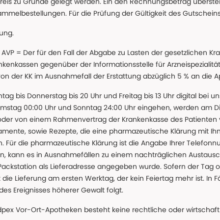
reis zu Grunde gelegt werden. Ein den Rechnungsbetrag überstei
ammelbestellungen. Für die Prüfung der Gültigkeit des Gutschein
lung.
 * AVP = Der für den Fall der Abgabe zu Lasten der gesetzliche
nkassen gegenüber der Informationsstelle für Arzneispezialitä
 von der KK im Ausnahmefall der Erstattung abzüglich 5 % an die 
ntag bis Donnerstag bis 20 Uhr und Freitag bis 13 Uhr digital bei 
amstag 00:00 Uhr und Sonntag 24:00 Uhr eingehen, werden am Die
oder von einem Rahmenvertrag der Krankenkasse des Patienten
amente, sowie Rezepte, die eine pharmazeutische Klärung mit Ihn
. Für die pharmazeutische Klärung ist die Angabe Ihrer Telefon
önnen, kann es in Ausnahmefällen zu einem nachträglichen Austau
 Packstation als Lieferadresse angegeben wurde. Sofern der Tag o
die Lieferung am ersten Werktag, der kein Feiertag mehr ist. In Fä
des Ereignisses höherer Gewalt folgt.
 Vor-Ort-Apotheken besteht keine rechtliche oder wirtschaftl