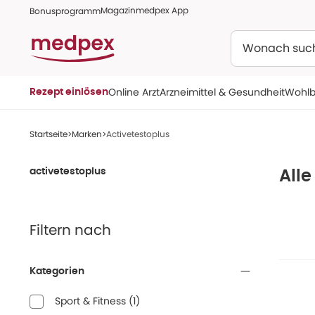
Magazin
medpex App
Bonusprogramm
Suchen
Online Arzt
Arzneimittel & Gesundheit
Wohlb
Rezept einlösen
Startseite
Marken
Activetestoplus
activetestoplus
Alle
Filtern nach
Kategorien
Sport & Fitness
(
1
)