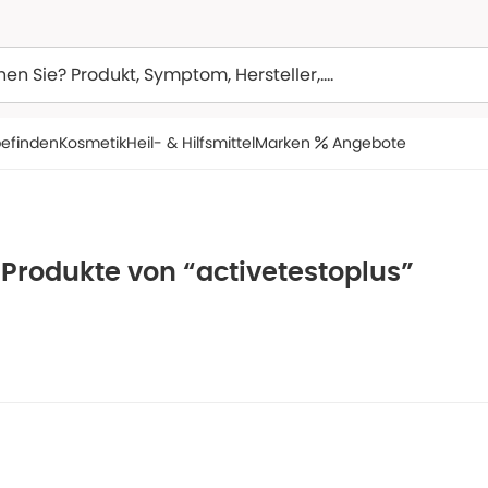
efinden
Kosmetik
Heil- & Hilfsmittel
Marken
Angebote
 Produkte von “activetestoplus”