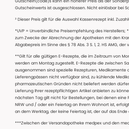
Gutschein(code)s kann ein höherer Preis als der Sonderp
Gutscheinwerts ist ausgeschlossen. Nicht einlösbar bei S
³ Dieser Preis gilt für die Auswahl Kassenrezept inkl. Zuzah
*UVP = Unverbindliche Preisempfehlung des Herstellers;
zum Zwecke der Abrechnung der Apotheken mit den Kranke
Abgabepreis im Sinne des § 78 Abs. 3 S. 1, 2. HS AMG, der
**Gilt für alle gültigen E-Rezepte, die im Zeitraum von Mo
werden am Montag zugestellt. E-Rezepte die zwischen S
ausgenommen sind spezielle Rezepturen, Medikamente 
Lieferengpässen nicht verfügbar sind, zu kühlende Medik
pharmazeutischen Gründen nicht beliefert werden dürfen
Lieferung Ihrer rezeptpflichtigen Artikel anbieten zu k
nächsten Tag gilt nicht für Bestellungen, bei denen eine
NRW und / oder ein Feiertag an Ihrem Wohnort ist, erfolgt 
an dem Werktag, der keine Feiertag ist, der auf das Ende 
***Zwischen der Versandapotheke medpex und den medpex