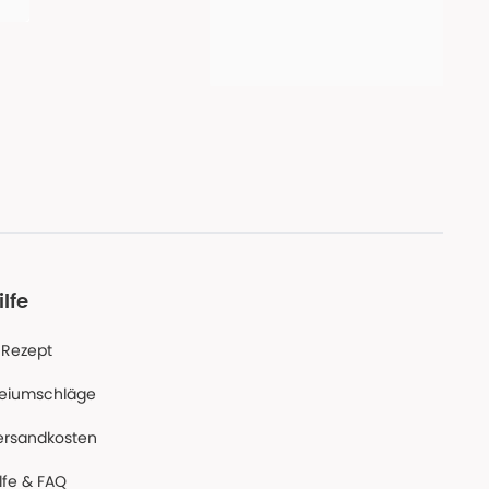
ilfe
-Rezept
reiumschläge
ersandkosten
lfe & FAQ