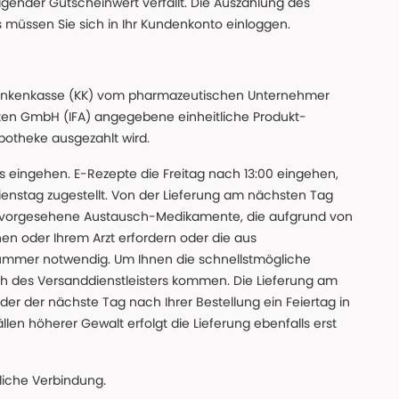
gender Gutscheinwert verfällt. Die Auszahlung des
s müssen Sie sich in Ihr Kundenkonto einloggen.
n Krankenkasse (KK) vom pharmazeutischen Unternehmer
ten GmbH (IFA) angegebene einheitliche Produkt-
Apotheke ausgezahlt wird.
uns eingehen. E-Rezepte die Freitag nach 13:00 eingehen,
nstag zugestellt. Von der Lieferung am nächsten Tag
 vorgesehene Austausch-Medikamente, die aufgrund von
en oder Ihrem Arzt erfordern oder die aus
nummer notwendig. Um Ihnen die schnellstmögliche
sch des Versanddienstleisters kommen. Die Lieferung am
der der nächste Tag nach Ihrer Bestellung ein Feiertag in
llen höherer Gewalt erfolgt die Lieferung ebenfalls erst
iche Verbindung.