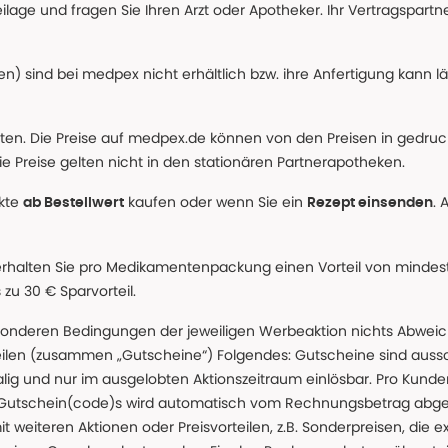
age und fragen Sie Ihren Arzt oder Apotheker. Ihr Vertragspartner
n) sind bei medpex nicht erhältlich bzw. ihre Anfertigung kann l
alten. Die Preise auf medpex.de können von den Preisen in gedru
e Preise gelten nicht in den stationären Partnerapotheken.
ukte
kaufen oder wenn Sie ein
. 
ab Bestellwert
Rezept einsenden
erhalten Sie pro Medikamentenpackung einen Vorteil von mindeste
u 30 € Sparvorteil.
nderen Bedingungen der jeweiligen Werbeaktion nichts Abweichen
teilen (zusammen „Gutscheine“) Folgendes: Gutscheine sind auss
g und nur im ausgelobten Aktionszeitraum einlösbar. Pro Kunde
 Gutschein(code)s wird automatisch vom Rechnungsbetrag abgezo
t weiteren Aktionen oder Preisvorteilen, z.B. Sonderpreisen, die e