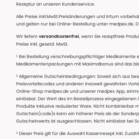
Rezeptur an unseren Kundenservice.
Alle Preise inkl.MwSt.Preisänderungen und Irrtum vorbeh
und gelten nur bei Online-Bestellung unter medpex.de. Di
Wir liefern
, wenn Sie rezeptfreie Prod
versandkostenfrei
Preise Inkl. gesetzl. MwSt.
¹ Bei Bestellung verschreibungspflichtiger Medikamente 
Medikamentenpackungen mit Maximalbonus sind das bis z
² Allgemeine Gutscheinbedingungen: Soweit sich aus beso
Preisvorteilscodes und anderen insoweit gewährten Vor
Online-Shop medpex.de und unserer medpex App, einmali
einlösbar. Der Wert des im Bestellprozess eingegebenen
Produkte inklusive reduzierter Ware. Nicht kombinierbar mi
Gutschein(code)s kann ein höherer Preis als der Sonderp
Gutscheinwerts ist ausgeschlossen. Nicht einlösbar bei S
³ Dieser Preis gilt für die Auswahl Kassenrezept inkl. Zuzah