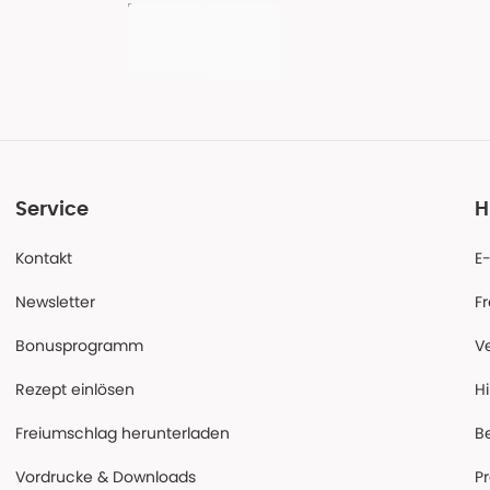
Service
H
Kontakt
E
Newsletter
F
Bonusprogramm
V
Rezept einlösen
Hi
Freiumschlag herunterladen
B
Vordrucke & Downloads
P