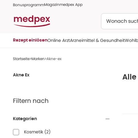
Magazin
medpex App
Bonusprogramm
Suchen
Online Arzt
Arzneimittel & Gesundheit
Wohlb
Rezept einlösen
Startseite
Marken
Akne-ex
Akne Ex
Alle
Filtern nach
Kategorien
Kosmetik
(
2
)