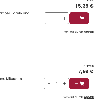
Ihr Preis
Verkaufspre
15,39 €
tzt bei Pickeln und
In den Warenkor
Verkauf durch
Apotal
Ihr Preis
Verkaufspr
7,99 €
 und Mitessern
In den Warenkor
Verkauf durch
Apotal