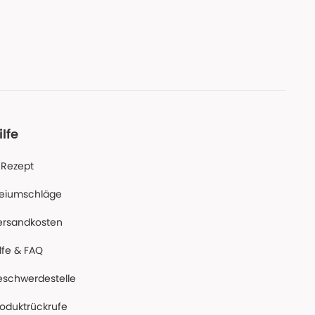
ilfe
-Rezept
reiumschläge
ersandkosten
lfe & FAQ
eschwerdestelle
roduktrückrufe