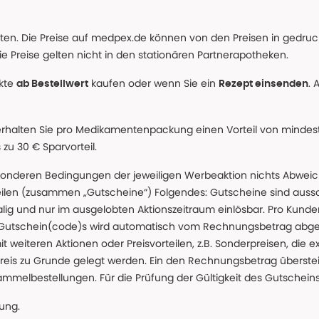
alten. Die Preise auf medpex.de können von den Preisen in gedru
e Preise gelten nicht in den stationären Partnerapotheken.
ukte
kaufen oder wenn Sie ein
. 
ab Bestellwert
Rezept einsenden
erhalten Sie pro Medikamentenpackung einen Vorteil von mindeste
u 30 € Sparvorteil.
nderen Bedingungen der jeweiligen Werbeaktion nichts Abweichen
teilen (zusammen „Gutscheine“) Folgendes: Gutscheine sind auss
g und nur im ausgelobten Aktionszeitraum einlösbar. Pro Kunde
 Gutschein(code)s wird automatisch vom Rechnungsbetrag abgezo
t weiteren Aktionen oder Preisvorteilen, z.B. Sonderpreisen, die e
reis zu Grunde gelegt werden. Ein den Rechnungsbetrag überstei
ammelbestellungen. Für die Prüfung der Gültigkeit des Gutschein
lung.