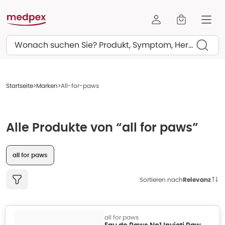
Suchen
Startseite
Marken
All-for-paws
Alle Produkte von “all for paws”
all for paws
Sortieren nach
Relevanz
all for paws