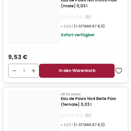
Eau de Paws No1 Invicti Paw
(male) 0,03 l
(
0
)
•
0,03 l
(=
317666.67 €/l
)
Sofort verfügbar
Verkaufspreis
:
9,53 €
In den Warenkorb
all for paws
Eau de Paws No4 Belle Paw
(female) 0,03 l
(
0
)
•
0,03 l
(=
317666.67 €/l
)