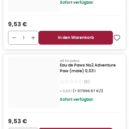
Sofort verfügbar
Verkaufspreis
:
9,53 €
In den Warenkorb
all for paws
Eau de Paws No2 Adventure
Paw (male) 0,03 l
(
0
)
•
0,03 l
(=
317666.67 €/l
)
Sofort verfügbar
Verkaufspreis
:
9,53 €