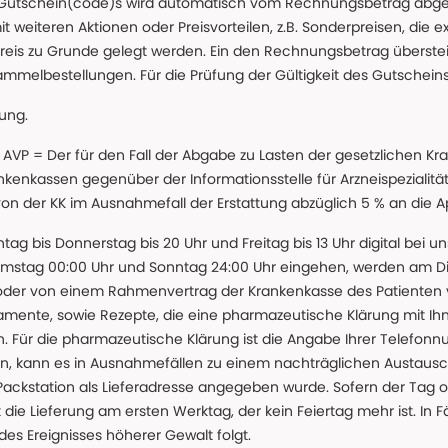
 Gutschein(code)s wird automatisch vom Rechnungsbetrag abgezo
t weiteren Aktionen oder Preisvorteilen, z.B. Sonderpreisen, die e
reis zu Grunde gelegt werden. Ein den Rechnungsbetrag überstei
ammelbestellungen. Für die Prüfung der Gültigkeit des Gutschein
lung.
 * AVP = Der für den Fall der Abgabe zu Lasten der gesetzliche
nkassen gegenüber der Informationsstelle für Arzneispezialitä
 von der KK im Ausnahmefall der Erstattung abzüglich 5 % an die 
ntag bis Donnerstag bis 20 Uhr und Freitag bis 13 Uhr digital bei 
amstag 00:00 Uhr und Sonntag 24:00 Uhr eingehen, werden am Die
oder von einem Rahmenvertrag der Krankenkasse des Patienten
amente, sowie Rezepte, die eine pharmazeutische Klärung mit Ihn
. Für die pharmazeutische Klärung ist die Angabe Ihrer Telefon
önnen, kann es in Ausnahmefällen zu einem nachträglichen Austau
 Packstation als Lieferadresse angegeben wurde. Sofern der Tag o
die Lieferung am ersten Werktag, der kein Feiertag mehr ist. In Fä
des Ereignisses höherer Gewalt folgt.