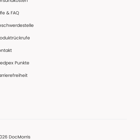
ersandkosten
lfe & FAQ
eschwerdestelle
roduktrückrufe
ontakt
edpex Punkte
rrierefreiheit
026 DocMorris