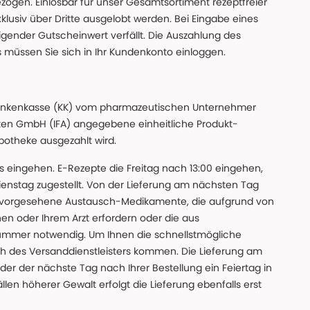
gen. Einlösbar für unser Gesamtsortiment rezeptfreier
xklusiv über Dritte ausgelobt werden. Bei Eingabe eines
gender Gutscheinwert verfällt. Die Auszahlung des
s müssen Sie sich in Ihr Kundenkonto einloggen.
n Krankenkasse (KK) vom pharmazeutischen Unternehmer
ten GmbH (IFA) angegebene einheitliche Produkt-
Apotheke ausgezahlt wird.
uns eingehen. E-Rezepte die Freitag nach 13:00 eingehen,
nstag zugestellt. Von der Lieferung am nächsten Tag
 vorgesehene Austausch-Medikamente, die aufgrund von
en oder Ihrem Arzt erfordern oder die aus
nummer notwendig. Um Ihnen die schnellstmögliche
sch des Versanddienstleisters kommen. Die Lieferung am
der der nächste Tag nach Ihrer Bestellung ein Feiertag in
llen höherer Gewalt erfolgt die Lieferung ebenfalls erst