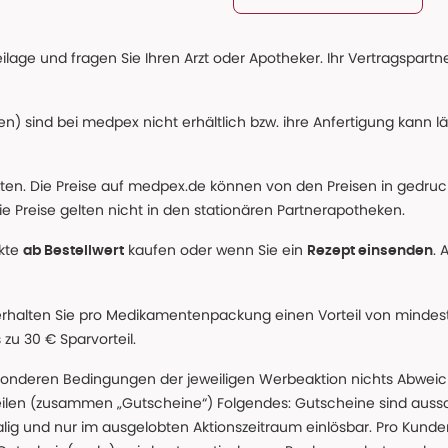
age und fragen Sie Ihren Arzt oder Apotheker. Ihr Vertragspartner
n) sind bei medpex nicht erhältlich bzw. ihre Anfertigung kann l
alten. Die Preise auf medpex.de können von den Preisen in gedru
e Preise gelten nicht in den stationären Partnerapotheken.
ukte
kaufen oder wenn Sie ein
. 
ab Bestellwert
Rezept einsenden
erhalten Sie pro Medikamentenpackung einen Vorteil von mindeste
u 30 € Sparvorteil.
nderen Bedingungen der jeweiligen Werbeaktion nichts Abweichen
teilen (zusammen „Gutscheine“) Folgendes: Gutscheine sind auss
g und nur im ausgelobten Aktionszeitraum einlösbar. Pro Kunde