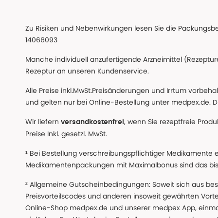
Zu Risiken und Nebenwirkungen lesen Sie die Packungsbeil
14066093
Manche individuell anzufertigende Arzneimittel (Rezepture
Rezeptur an unseren Kundenservice.
Alle Preise inkl.MwSt.Preisänderungen und Irrtum vorbeh
und gelten nur bei Online-Bestellung unter medpex.de. Di
Wir liefern
, wenn Sie rezeptfreie Prod
versandkostenfrei
Preise Inkl. gesetzl. MwSt.
¹ Bei Bestellung verschreibungspflichtiger Medikamente 
Medikamentenpackungen mit Maximalbonus sind das bis z
² Allgemeine Gutscheinbedingungen: Soweit sich aus beso
Preisvorteilscodes und anderen insoweit gewährten Vor
Online-Shop medpex.de und unserer medpex App, einmali