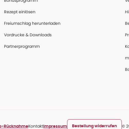
Bonusprogramm
V
Rezept einlösen
Hi
Freiumschlag herunterladen
B
Vordrucke & Downloads
P
Partnerprogramm
K
m
Ba
Kontakt
© 2
Bestellung widerrufen
ro-Rücknahme
Impressum