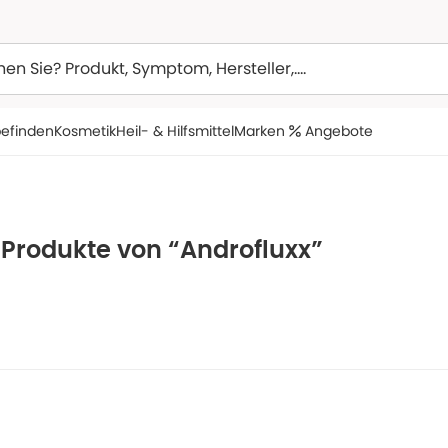
efinden
Kosmetik
Heil- & Hilfsmittel
Marken
Angebote
 Produkte von “Androfluxx”