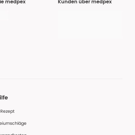
Sie medpex
Kunden über medpex
ilfe
-Rezept
reiumschläge