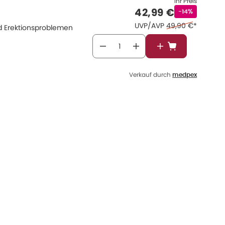
Ihr Preis
Verkaufspreis
:
42,99 €
Rabattstempe
-14%
Ehemaliger Preis 
UVP/AVP
49,90 €
*
d Erektionsproblemen
In den Warenkor
Verkauf durch
medpex