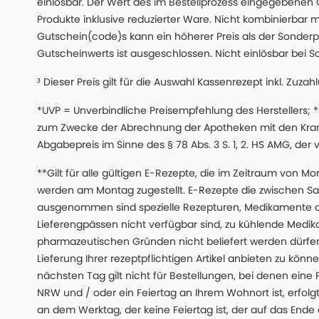
einlösbar. Der Wert des im Bestellprozess eingegebenen
Produkte inklusive reduzierter Ware. Nicht kombinierbar mi
Gutschein(code)s kann ein höherer Preis als der Sonderp
Gutscheinwerts ist ausgeschlossen. Nicht einlösbar bei S
³ Dieser Preis gilt für die Auswahl Kassenrezept inkl. Zuzah
*UVP = Unverbindliche Preisempfehlung des Herstellers;
zum Zwecke der Abrechnung der Apotheken mit den Kranke
Abgabepreis im Sinne des § 78 Abs. 3 S. 1, 2. HS AMG, der
**Gilt für alle gültigen E-Rezepte, die im Zeitraum von Mo
werden am Montag zugestellt. E-Rezepte die zwischen S
ausgenommen sind spezielle Rezepturen, Medikamente 
Lieferengpässen nicht verfügbar sind, zu kühlende Medik
pharmazeutischen Gründen nicht beliefert werden dürfen
Lieferung Ihrer rezeptpflichtigen Artikel anbieten zu k
nächsten Tag gilt nicht für Bestellungen, bei denen eine
NRW und / oder ein Feiertag an Ihrem Wohnort ist, erfolgt 
an dem Werktag, der keine Feiertag ist, der auf das Ende 