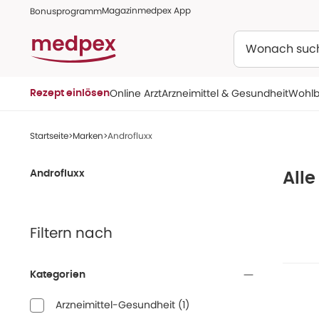
Magazin
medpex App
Bonusprogramm
Suchen
Online Arzt
Arzneimittel & Gesundheit
Wohlb
Rezept einlösen
Startseite
Marken
Androfluxx
Androfluxx
Alle
Filtern nach
Kategorien
Arzneimittel-Gesundheit
(
1
)