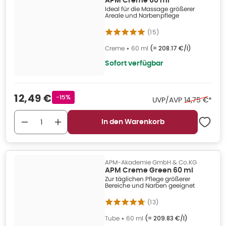
APM Creme 60 ml
Ideal für die Massage größerer
Areale und Narbenpflege
(
15
)
Creme
•
60 ml
(=
208.17 €/l
)
Sofort verfügbar
Verkaufspreis
:
12,49 €
Rabattstempel
-15%
Ehemaliger P
UVP/AVP
14,75 €
*
In den Warenkorb
APM-Akademie GmbH & Co.KG
APM Creme Green 60 ml
Zur täglichen Pflege größerer
Bereiche und Narben geeignet
(
13
)
Tube
•
60 ml
(=
209.83 €/l
)