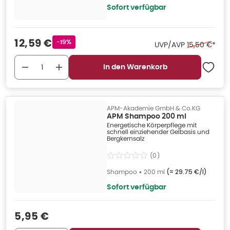
Sofort verfügbar
Verkaufspreis
:
12,59 €
Rabattstempel
-19%
Ehemaliger P
UVP/AVP
15,50 €
*
In den Warenkorb
APM-Akademie GmbH & Co.KG
APM Shampoo 200 ml
Energetische Körperpflege mit
schnell einziehender Gelbasis und
Bergkernsalz
(
0
)
Shampoo
•
200 ml
(=
29.75 €/l
)
Sofort verfügbar
Verkaufspreis
:
5,95 €