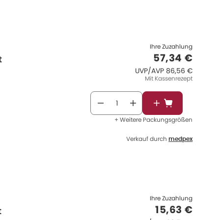
Ihre Zuzahlung
Verkaufspre
57,34 €
t
UVP/AVP
:
UVP/AVP
86,56 €
Mit Kassenrezept
In den Warenkor
+ Weitere Packungsgrößen
Verkauf durch
medpex
Ihre Zuzahlung
Verkaufspre
15,63 €
t