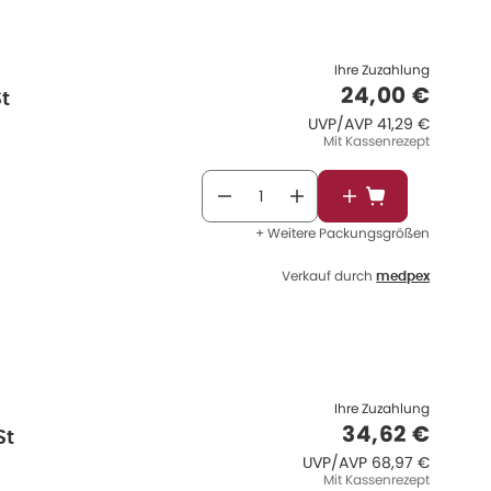
Ihre Zuzahlung
Verkaufspre
24,00 €
t
UVP/AVP
:
UVP/AVP
41,29 €
Mit Kassenrezept
In den Warenkor
+ Weitere Packungsgrößen
Verkauf durch
medpex
Ihre Zuzahlung
Verkaufspre
34,62 €
St
UVP/AVP
:
UVP/AVP
68,97 €
Mit Kassenrezept