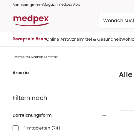
Magazin
medpex App
Bonusprogramm
Suchen
Online Arzt
Arzneimittel & Gesundheit
Wohlb
Rezept einlösen
Startseite
Marken
Arcoxia
Arcoxia
Alle
Filtern nach
Darreichungsform
Filmtabletten
(
74
)