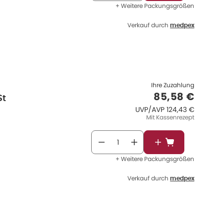
+ Weitere Packungsgrößen
Verkauf durch
medpex
Ihre Zuzahlung
Verkaufspre
85,58 €
St
UVP/AVP
:
UVP/AVP
124,43 €
Mit Kassenrezept
In den Warenkor
+ Weitere Packungsgrößen
Verkauf durch
medpex