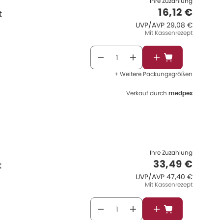
Ihre Zuzahlung
Verkaufspr
16,12 €
t
UVP/AVP
:
UVP/AVP
29,08 €
Mit Kassenrezept
In den Warenkor
+ Weitere Packungsgrößen
Verkauf durch
medpex
Ihre Zuzahlung
Verkaufspre
33,49 €
t
UVP/AVP
:
UVP/AVP
47,40 €
Mit Kassenrezept
In den Warenkor