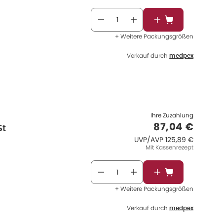
In den Warenkor
+ Weitere Packungsgrößen
Verkauf durch
medpex
Ihre Zuzahlung
Verkaufspre
87,04 €
St
UVP/AVP
:
UVP/AVP
125,89 €
Mit Kassenrezept
In den Warenkor
+ Weitere Packungsgrößen
Verkauf durch
medpex