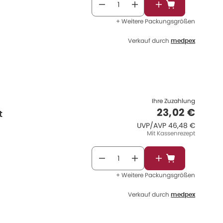
In den Warenkor
+ Weitere Packungsgrößen
Verkauf durch
medpex
Ihre Zuzahlung
Verkaufspre
23,02 €
t
UVP/AVP
:
UVP/AVP
46,48 €
Mit Kassenrezept
In den Warenkor
+ Weitere Packungsgrößen
Verkauf durch
medpex