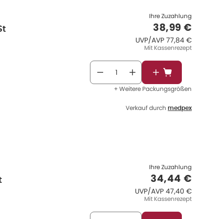
Ihre Zuzahlung
Verkaufspre
38,99 €
St
UVP/AVP
:
UVP/AVP
77,84 €
Mit Kassenrezept
In den Warenkor
+ Weitere Packungsgrößen
Verkauf durch
medpex
Ihre Zuzahlung
Verkaufsprei
34,44 €
t
UVP/AVP
:
UVP/AVP
47,40 €
Mit Kassenrezept