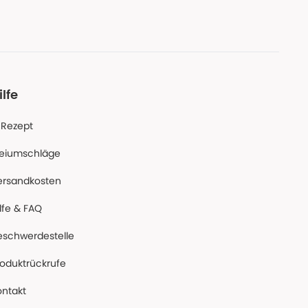
ilfe
-Rezept
reiumschläge
ersandkosten
lfe & FAQ
eschwerdestelle
roduktrückrufe
ontakt