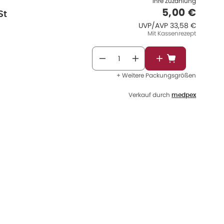
Ihre Zuzahlung
Verkaufspr
5,00 €
St
UVP/AVP
:
UVP/AVP
33,58 €
Mit Kassenrezept
In den Warenkor
+ Weitere Packungsgrößen
Verkauf durch
medpex