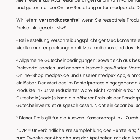
Alle Preise inkl.MwSt.Preisänderungen und Irrtum vorbeh
und gelten nur bei Online-Bestellung unter medpex.de. Di
Wir liefern
, wenn Sie rezeptfreie Prod
versandkostenfrei
Preise Inkl. gesetzl. MwSt.
¹ Bei Bestellung verschreibungspflichtiger Medikamente 
Medikamentenpackungen mit Maximalbonus sind das bis z
² Allgemeine Gutscheinbedingungen: Soweit sich aus beso
Preisvorteilscodes und anderen insoweit gewährten Vor
Online-Shop medpex.de und unserer medpex App, einmali
einlösbar. Der Wert des im Bestellprozess eingegebenen
Produkte inklusive reduzierter Ware. Nicht kombinierbar mi
Gutschein(code)s kann ein höherer Preis als der Sonderp
Gutscheinwerts ist ausgeschlossen. Nicht einlösbar bei S
³ Dieser Preis gilt für die Auswahl Kassenrezept inkl. Zuzah
*UVP = Unverbindliche Preisempfehlung des Herstellers;
zum Zwecke der Abrechnung der Apotheken mit den Kranke