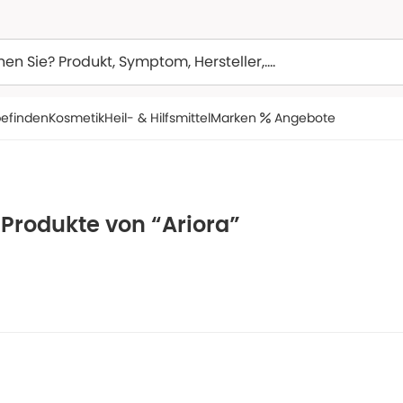
efinden
Kosmetik
Heil- & Hilfsmittel
Marken
Angebote
 Produkte von “Ariora”