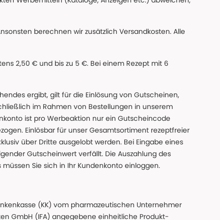
ckten Werbemitteln (Kataloge, Anzeigen etc.) abweichen,
Ansonsten berechnen wir zusätzlich Versandkosten. Alle
ns 2,50 € und bis zu 5 €. Bei einem Rezept mit 6
des ergibt, gilt für die Einlösung von Gutscheinen,
chließlich im Rahmen von Bestellungen in unserem
nkonto ist pro Werbeaktion nur ein Gutscheincode
gen. Einlösbar für unser Gesamtsortiment rezeptfreier
xklusiv über Dritte ausgelobt werden. Bei Eingabe eines
gender Gutscheinwert verfällt. Die Auszahlung des
s müssen Sie sich in Ihr Kundenkonto einloggen.
n Krankenkasse (KK) vom pharmazeutischen Unternehmer
ten GmbH (IFA) angegebene einheitliche Produkt-