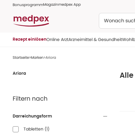
Magazin
medpex App
Bonusprogramm
Suchen
Online Arzt
Arzneimittel & Gesundheit
Wohlb
Rezept einlösen
Startseite
Marken
Ariora
Ariora
Alle
Filtern nach
Darreichungsform
Tabletten
(
1
)