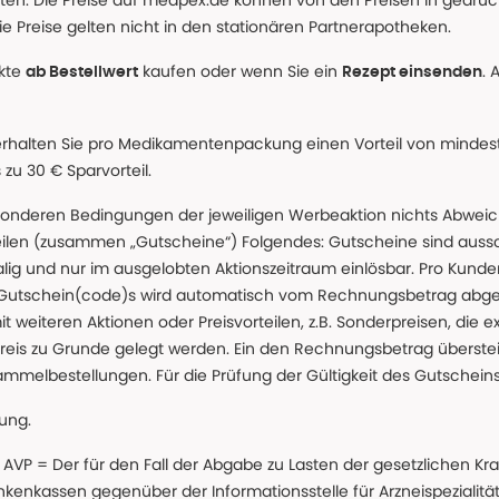
alten. Die Preise auf medpex.de können von den Preisen in gedru
e Preise gelten nicht in den stationären Partnerapotheken.
ukte
kaufen oder wenn Sie ein
. 
ab Bestellwert
Rezept einsenden
erhalten Sie pro Medikamentenpackung einen Vorteil von mindeste
u 30 € Sparvorteil.
nderen Bedingungen der jeweiligen Werbeaktion nichts Abweichen
teilen (zusammen „Gutscheine“) Folgendes: Gutscheine sind auss
g und nur im ausgelobten Aktionszeitraum einlösbar. Pro Kunde
 Gutschein(code)s wird automatisch vom Rechnungsbetrag abgezo
t weiteren Aktionen oder Preisvorteilen, z.B. Sonderpreisen, die e
reis zu Grunde gelegt werden. Ein den Rechnungsbetrag überstei
ammelbestellungen. Für die Prüfung der Gültigkeit des Gutschein
lung.
 * AVP = Der für den Fall der Abgabe zu Lasten der gesetzliche
nkassen gegenüber der Informationsstelle für Arzneispezialitä