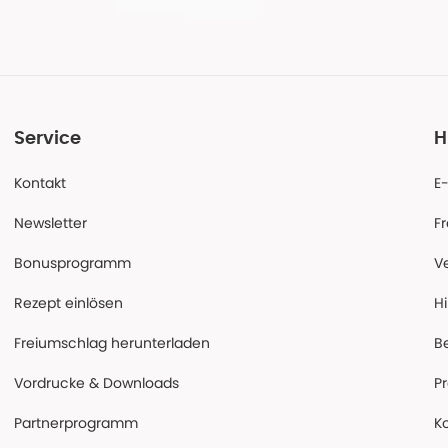
Service
H
Kontakt
E
Newsletter
F
Bonusprogramm
V
Rezept einlösen
Hi
Freiumschlag herunterladen
B
Vordrucke & Downloads
P
Partnerprogramm
K