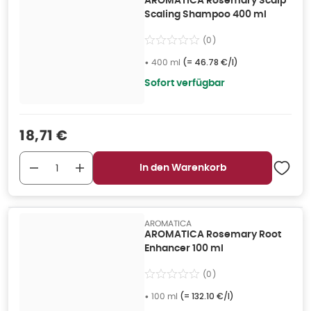
AROMATICA Rosemary Scalp
Scaling Shampoo 400 ml
(
0
)
•
400 ml
(=
46.78 €/l
)
Sofort verfügbar
Verkaufspreis
:
18,71 €
In den Warenkorb
AROMATICA
AROMATICA Rosemary Root
Enhancer 100 ml
(
0
)
•
100 ml
(=
132.10 €/l
)