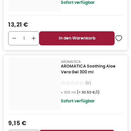
Sofort verfügbar
Verkaufspreis
:
13,21 €
In den Warenkorb
AROMATICA
AROMATICA Soothing Aloe
Vera Gel 300 ml
(
0
)
•
300 ml
(=
30.50 €/l
)
Sofort verfügbar
Verkaufspreis
:
9,15 €