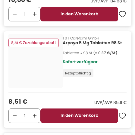
10,00 €
UVP/AVP
:
UVP/AVP
134,68 €
In den Warenkorb
1 0 1 Carefarm GmbH
8,51 € Zuzahlungsrabatt
Arpoya 5 Mg Tabletten 98 St
Tabletten
•
98 St
(=
0.87 €/St
)
Sofort verfügbar
Rezeptpflichtig
Verkaufspreis
:
8,51 €
UVP/AVP
:
UVP/AVP
85,11 €
In den Warenkorb