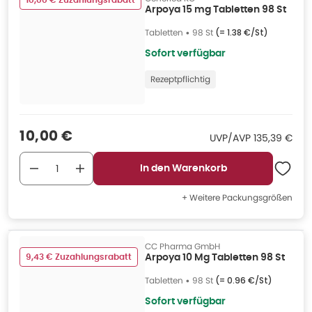
10,00 € Zuzahlungsrabatt
Arpoya 15 mg Tabletten 98 St
Tabletten
•
98 St
(=
1.38 €/St
)
Sofort verfügbar
Rezeptpflichtig
Verkaufspreis
:
10,00 €
UVP/AVP
:
UVP/AVP
135,39 €
In den Warenkorb
+ Weitere Packungsgrößen
CC Pharma GmbH
9,43 € Zuzahlungsrabatt
Arpoya 10 Mg Tabletten 98 St
Tabletten
•
98 St
(=
0.96 €/St
)
Sofort verfügbar