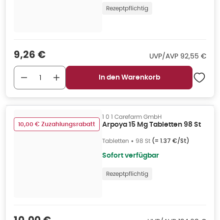
Rezeptpflichtig
Verkaufspreis
:
9,26 €
UVP/AVP
:
UVP/AVP
92,55 €
In den Warenkorb
1 0 1 Carefarm GmbH
10,00 € Zuzahlungsrabatt
Arpoya 15 Mg Tabletten 98 St
Tabletten
•
98 St
(=
1.37 €/St
)
Sofort verfügbar
Rezeptpflichtig
Verkaufspreis
: