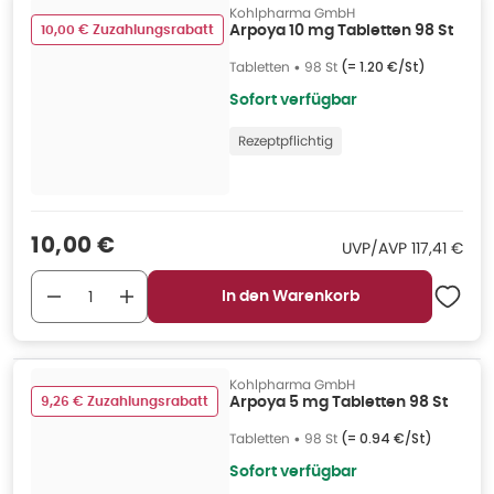
Kohlpharma GmbH
10,00 € Zuzahlungsrabatt
Arpoya 10 mg Tabletten 98 St
Tabletten
•
98 St
(=
1.20 €/St
)
Sofort verfügbar
Rezeptpflichtig
Verkaufspreis
:
10,00 €
UVP/AVP
:
UVP/AVP
117,41 €
In den Warenkorb
Kohlpharma GmbH
9,26 € Zuzahlungsrabatt
Arpoya 5 mg Tabletten 98 St
Tabletten
•
98 St
(=
0.94 €/St
)
Sofort verfügbar