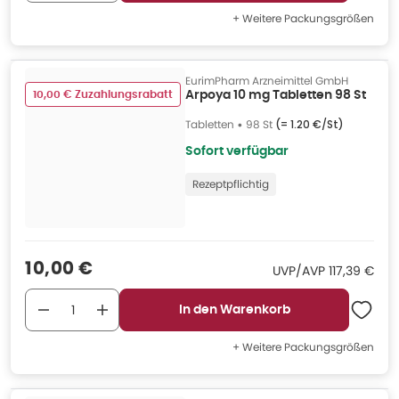
+ Weitere Packungsgrößen
EurimPharm Arzneimittel GmbH
10,00 € Zuzahlungsrabatt
Arpoya 10 mg Tabletten 98 St
Tabletten
•
98 St
(=
1.20 €/St
)
Sofort verfügbar
Rezeptpflichtig
Verkaufspreis
:
10,00 €
UVP/AVP
:
UVP/AVP
117,39 €
In den Warenkorb
+ Weitere Packungsgrößen