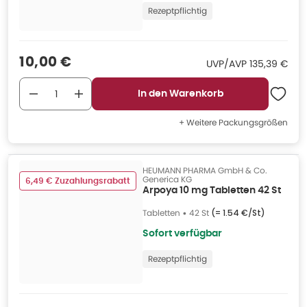
Rezeptpflichtig
Verkaufspreis
:
10,00 €
UVP/AVP
:
UVP/AVP
135,39 €
In den Warenkorb
+ Weitere Packungsgrößen
HEUMANN PHARMA GmbH & Co.
Generica KG
6,49 € Zuzahlungsrabatt
Arpoya 10 mg Tabletten 42 St
Tabletten
•
42 St
(=
1.54 €/St
)
Sofort verfügbar
Rezeptpflichtig