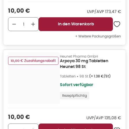
Verkaufspreis
:
10,00 €
UVP/AVP
:
UVP/AVP
173,47 €
In den Warenkorb
+ Weitere Packungsgrößen
Heunet Pharma GmbH
10,00 € Zuzahlungsrabatt
Arpoya 30 mg Tabletten
Heunet 98 St
Tabletten
•
98 St
(=
1.38 €/St
)
Sofort verfügbar
Rezeptpflichtig
Verkaufspreis
:
10,00 €
UVP/AVP
:
UVP/AVP
135,08 €