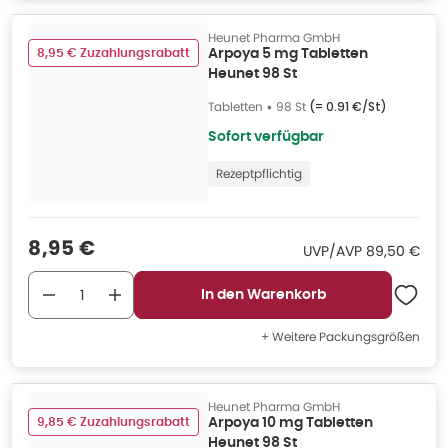
Heunet Pharma GmbH
8,95 € Zuzahlungsrabatt
Arpoya 5 mg Tabletten
Heunet 98 St
Tabletten
•
98 St
(=
0.91 €/St
)
Sofort verfügbar
Rezeptpflichtig
Verkaufspreis
:
8,95 €
UVP/AVP
:
UVP/AVP
89,50 €
In den Warenkorb
+ Weitere Packungsgrößen
Heunet Pharma GmbH
9,85 € Zuzahlungsrabatt
Arpoya 10 mg Tabletten
Heunet 98 St