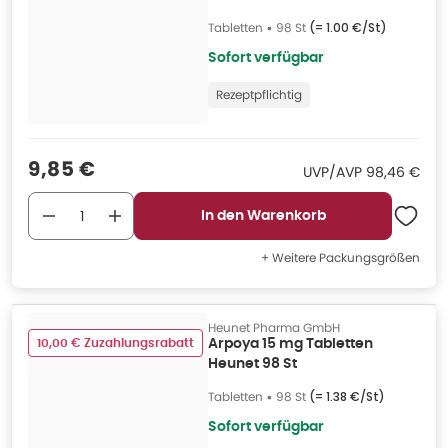
Tabletten
•
98 St
(=
1.00 €/St
)
Sofort verfügbar
Rezeptpflichtig
Verkaufspreis
:
9,85 €
UVP/AVP
:
UVP/AVP
98,46 €
In den Warenkorb
+ Weitere Packungsgrößen
Heunet Pharma GmbH
10,00 € Zuzahlungsrabatt
Arpoya 15 mg Tabletten
Heunet 98 St
Tabletten
•
98 St
(=
1.38 €/St
)
Sofort verfügbar