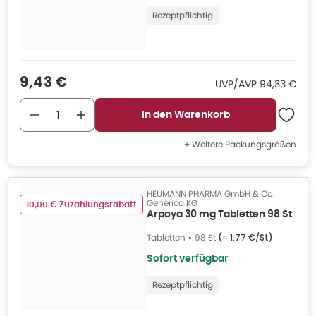
Rezeptpflichtig
Verkaufspreis
:
9,43 €
UVP/AVP
:
UVP/AVP
94,33 €
In den Warenkorb
+ Weitere Packungsgrößen
HEUMANN PHARMA GmbH & Co.
Generica KG
10,00 € Zuzahlungsrabatt
Arpoya 30 mg Tabletten 98 St
Tabletten
•
98 St
(=
1.77 €/St
)
Sofort verfügbar
Rezeptpflichtig