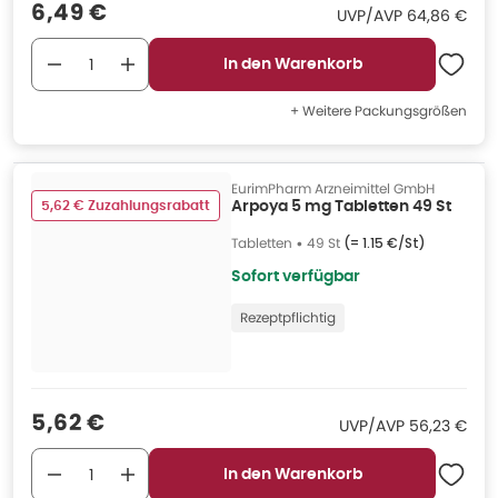
Verkaufspreis
:
6,49 €
UVP/AVP
:
UVP/AVP
64,86 €
In den Warenkorb
+ Weitere Packungsgrößen
EurimPharm Arzneimittel GmbH
5,62 € Zuzahlungsrabatt
Arpoya 5 mg Tabletten 49 St
Tabletten
•
49 St
(=
1.15 €/St
)
Sofort verfügbar
Rezeptpflichtig
Verkaufspreis
:
5,62 €
UVP/AVP
:
UVP/AVP
56,23 €
In den Warenkorb