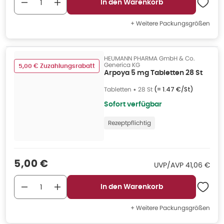
In den Warenkorb
+ Weitere Packungsgrößen
HEUMANN PHARMA GmbH & Co.
Generica KG
5,00 € Zuzahlungsrabatt
Arpoya 5 mg Tabletten 28 St
Tabletten
•
28 St
(=
1.47 €/St
)
Sofort verfügbar
Rezeptpflichtig
Verkaufspreis
:
5,00 €
UVP/AVP
:
UVP/AVP
41,06 €
In den Warenkorb
+ Weitere Packungsgrößen