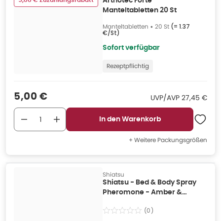
5,00 € Zuzahlungsrabatt
Arthotec Forte
Manteltabletten 20 St
Manteltabletten
•
20 St
(=
1.37
€/St
)
Sofort verfügbar
Rezeptpflichtig
Verkaufspreis
:
5,00 €
UVP/AVP
:
UVP/AVP
27,45 €
In den Warenkorb
+ Weitere Packungsgrößen
Shiatsu
Shiatsu - Bed & Body Spray
Pheromone - Amber &
Japanese Mint 100 ml
(
0
)