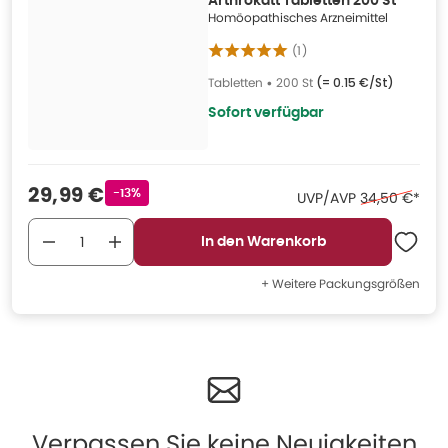
Arthrokatt Tabletten 200 St
Homöopathisches Arzneimittel
(
1
)
Tabletten
•
200 St
(=
0.15 €/St
)
Sofort verfügbar
Verkaufspreis
:
29,99 €
Rabattstempel
-13%
Ehemaliger Pr
UVP/AVP
34,50 €
*
In den Warenkorb
+ Weitere Packungsgrößen
Verpassen Sie keine Neuigkeiten