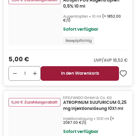
5,00 € Zuzahlungsrabatt
Atropin POS Augentropfen
0,5% 10 ml
Augentropfen
•
10 ml
(=
1852.00
€/l
)
Sofort verfügbar
Rezeptpflichtig
Verkaufspreis
:
5,00 €
UVP/AVP
:
UVP/AVP
18,52 €
In den Warenkorb
EIFELFANGO GmbH & Co. KG
5,00 € Zuzahlungsrabatt
ATROPINUM SULFURICUM 0,25
mg Injektionslösung 10X1 ml
Injektionslösung
•
10X1 ml
(=
2087.00 €/l
)
Sofort verfügbar