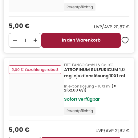
Rezeptpflichtig
Verkaufspreis
:
5,00 €
UVP/AVP
:
UVP/AVP
20,87 €
In den Warenkorb
EIFELFANGO GmbH & Co. KG
5,00 € Zuzahlungsrabatt
ATROPINUM SULFURICUM 1,0
mg Injektionslösung 10X1 ml
Injektionslösung
•
10X1 ml
(=
2162.00 €/l
)
Sofort verfügbar
Rezeptpflichtig
Verkaufspreis
:
5,00 €
UVP/AVP
:
UVP/AVP
21,62 €