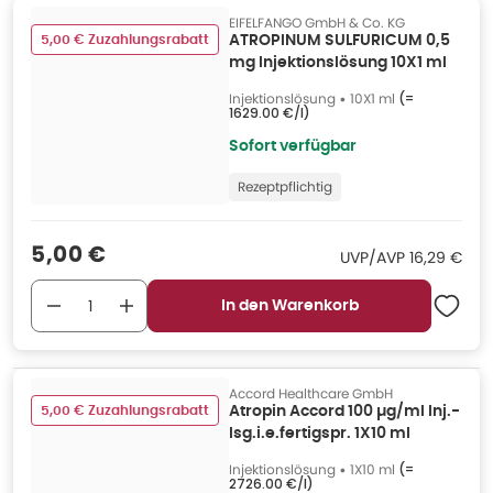
EIFELFANGO GmbH & Co. KG
5,00 € Zuzahlungsrabatt
ATROPINUM SULFURICUM 0,5
mg Injektionslösung 10X1 ml
Injektionslösung
•
10X1 ml
(=
1629.00 €/l
)
Sofort verfügbar
Rezeptpflichtig
Verkaufspreis
:
5,00 €
UVP/AVP
:
UVP/AVP
16,29 €
In den Warenkorb
Accord Healthcare GmbH
5,00 € Zuzahlungsrabatt
Atropin Accord 100 µg/ml Inj.-
lsg.i.e.fertigspr. 1X10 ml
Injektionslösung
•
1X10 ml
(=
2726.00 €/l
)