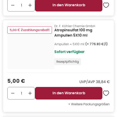
In den Warenkorb
Dr. F. Köhler Chemie GmbH
5,00 € Zuzahlungsrabatt
Atropinsulfat 100 mg
Ampullen 5X10 ml
Ampullen
•
5X10 ml
(=
776.80 €/l
)
Sofort verfügbar
Rezeptpflichtig
Verkaufspreis
:
5,00 €
UVP/AVP
:
UVP/AVP
38,84 €
In den Warenkorb
+ Weitere Packungsgrößen