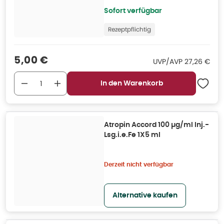
Sofort verfügbar
Rezeptpflichtig
Verkaufspreis
:
5,00 €
UVP/AVP
:
UVP/AVP
27,26 €
In den Warenkorb
Atropin Accord 100 µg/ml Inj.-
Lsg.i.e.Fe 1X5 ml
Derzeit nicht verfügbar
Alternative kaufen