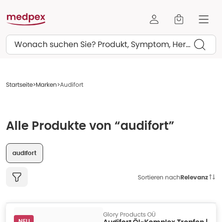
Suchen
Startseite
Marken
Audifort
Alle Produkte von “audifort”
audifort
Sortieren nach
Relevanz
Glory Products OÜ
NEU