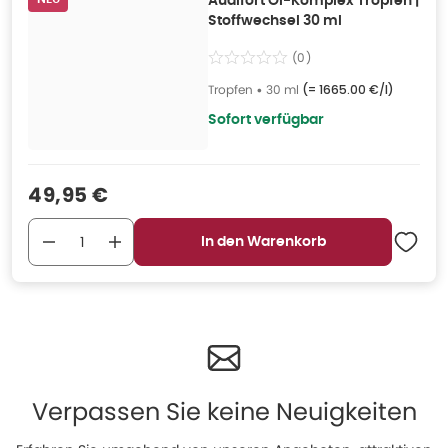
Audifort Öl-Komplex Tropfen |
Stoffwechsel 30 ml
(
0
)
Tropfen
•
30 ml
(=
1665.00 €/l
)
Sofort verfügbar
Verkaufspreis
:
49,95 €
In den Warenkorb
Verpassen Sie keine Neuigkeiten