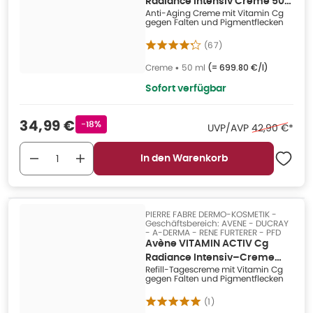
Radiance Intensiv Creme 50
Anti-Aging Creme mit Vitamin Cg
ml
gegen Falten und Pigmentflecken
(
67
)
Creme
•
50 ml
(=
699.80 €/l
)
Sofort verfügbar
Verkaufspreis
:
34,99 €
Rabattstempel
-18%
Ehemaliger Pr
UVP/AVP
42,90 €
*
In den Warenkorb
PIERRE FABRE DERMO-KOSMETIK -
Geschäftsbereich: AVENE - DUCRAY
- A-DERMA - RENE FURTERER - PFD
Avène VITAMIN ACTIV Cg
Radiance Intensiv–Creme
Refill-Tagescreme mit Vitamin Cg
Nachfüllpack 50 ml
gegen Falten und Pigmentflecken
(
1
)