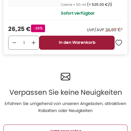
Creme
•
50 ml
(=
525.00 €/l
)
Sofort verfügbar
Verkaufspreis
:
26,25 €
Rabattstempel
-29%
Ehemaliger Pr
UVP/AVP
36,90 €
*
In den Warenkorb
Verpassen Sie keine Neuigkeiten
Erfahren Sie umgehend von unseren Angeboten, attraktiven
Rabatten oder Neuigkeiten