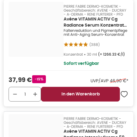
PIERRE FABRE DERMO-KOSMETIK -
Geschäftsbereich: AVENE - DUCRAY
- A-DERMA - RENE FURTERER - PFD
Avène VITAMIN ACTIV Cg
Radiance Serum Konzentrat
Faltenreduktion und Pigmentpflege
30 ml
mit Anti-Aging Serum-Konzentrat
(
388
)
Konzentrat
•
30 ml
(=
1266.33 €/l
)
Sofort verfügbar
Verkaufspreis
:
37,99 €
Rabattstempel
-19%
Ehemaliger Pr
UVP/AVP
46,90 €
*
In den Warenkorb
PIERRE FABRE DERMO-KOSMETIK -
Geschäftsbereich: AVENE - DUCRAY
- A-DERMA - RENE FURTERER - PFD
Avène VITAMIN ACTIV Cg