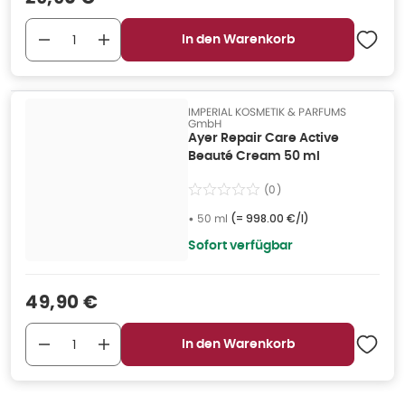
In den Warenkorb
IMPERIAL KOSMETIK & PARFUMS
GmbH
Ayer Repair Care Active
Beauté Cream 50 ml
(
0
)
•
50 ml
(=
998.00 €/l
)
Sofort verfügbar
Verkaufspreis
:
49,90 €
In den Warenkorb