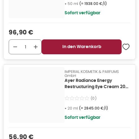
•
50 ml
(=
1938.00 €/l
)
Sofort verfügbar
Verkaufspreis
:
96,90 €
In den Warenkorb
IMPERIAL KOSMETIK & PARFUMS
GmbH
Ayer Radiance Energy
Restructuring Eye Cream 20
ml
(
0
)
•
20 ml
(=
2845.00 €/l
)
Sofort verfügbar
Verkaufspreis
:
56,90 €