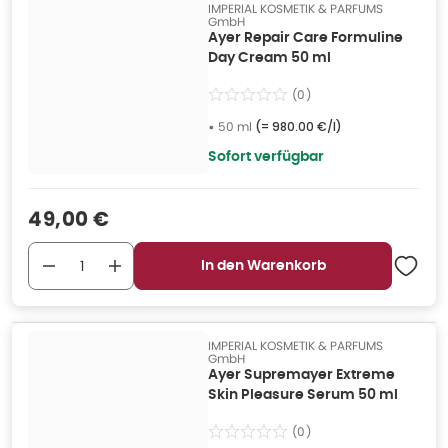
IMPERIAL KOSMETIK & PARFUMS
GmbH
Ayer Repair Care Formuline
Day Cream 50 ml
(
0
)
•
50 ml
(=
980.00 €/l
)
Sofort verfügbar
Verkaufspreis
:
49,00 €
In den Warenkorb
IMPERIAL KOSMETIK & PARFUMS
GmbH
Ayer Supremayer Extreme
Skin Pleasure Serum 50 ml
(
0
)