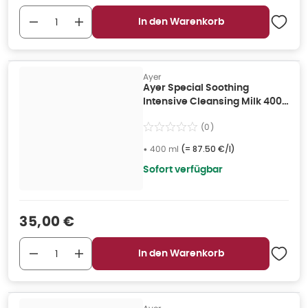
In den Warenkorb
Ayer
Ayer Special Soothing
Intensive Cleansing Milk 400
ml
(
0
)
•
400 ml
(=
87.50 €/l
)
Sofort verfügbar
Verkaufspreis
:
35,00 €
In den Warenkorb