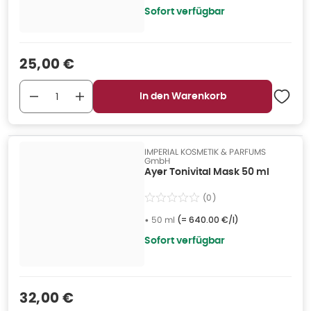
Sofort verfügbar
Verkaufspreis
:
25,00 €
In den Warenkorb
IMPERIAL KOSMETIK & PARFUMS
GmbH
Ayer Tonivital Mask 50 ml
(
0
)
•
50 ml
(=
640.00 €/l
)
Sofort verfügbar
Verkaufspreis
:
32,00 €