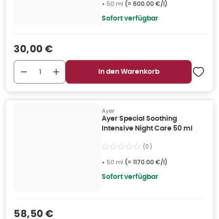
•
50 ml
(=
600.00 €/l
)
Sofort verfügbar
Verkaufspreis
:
30,00 €
In den Warenkorb
Ayer
Ayer Special Soothing
Intensive Night Care 50 ml
(
0
)
•
50 ml
(=
1170.00 €/l
)
Sofort verfügbar
Verkaufspreis
:
58,50 €