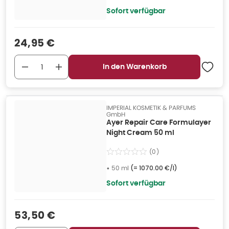
Sofort verfügbar
Verkaufspreis
:
24,95 €
In den Warenkorb
IMPERIAL KOSMETIK & PARFUMS
GmbH
Ayer Repair Care Formulayer
Night Cream 50 ml
(
0
)
•
50 ml
(=
1070.00 €/l
)
Sofort verfügbar
Verkaufspreis
:
53,50 €