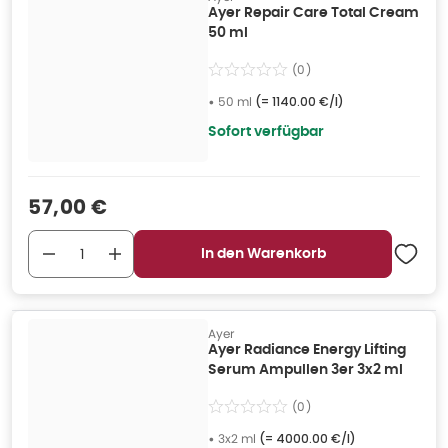
Ayer Repair Care Total Cream
50 ml
(
0
)
•
50 ml
(=
1140.00 €/l
)
Sofort verfügbar
Verkaufspreis
:
57,00 €
In den Warenkorb
Ayer
Ayer Radiance Energy Lifting
Serum Ampullen 3er 3x2 ml
(
0
)
•
3x2 ml
(=
4000.00 €/l
)