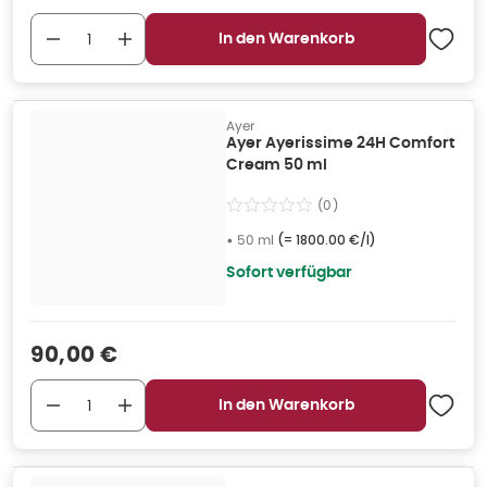
In den Warenkorb
Ayer
Ayer Ayerissime 24H Comfort
Cream 50 ml
(
0
)
•
50 ml
(=
1800.00 €/l
)
Sofort verfügbar
Verkaufspreis
:
90,00 €
In den Warenkorb