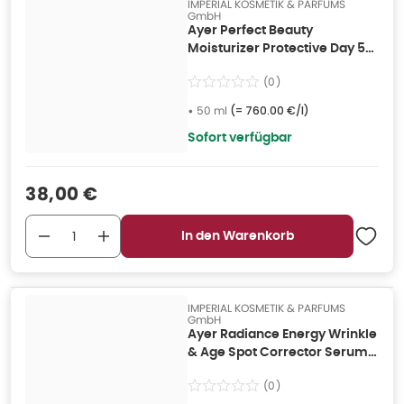
IMPERIAL KOSMETIK & PARFUMS
GmbH
Ayer Perfect Beauty
Moisturizer Protective Day 50
ml
(
0
)
•
50 ml
(=
760.00 €/l
)
Sofort verfügbar
Verkaufspreis
:
38,00 €
In den Warenkorb
IMPERIAL KOSMETIK & PARFUMS
GmbH
Ayer Radiance Energy Wrinkle
& Age Spot Corrector Serum
50 ml
(
0
)