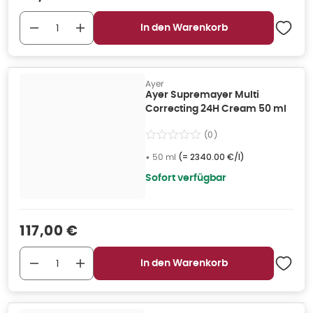
In den Warenkorb
Ayer
Ayer Supremayer Multi
Correcting 24H Cream 50 ml
(
0
)
•
50 ml
(=
2340.00 €/l
)
Sofort verfügbar
Verkaufspreis
:
117,00 €
In den Warenkorb