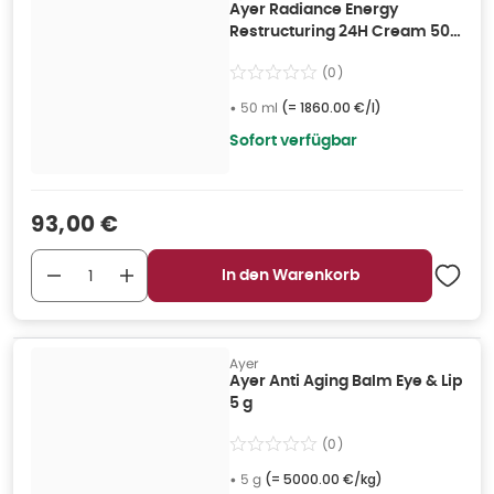
Ayer Radiance Energy
Restructuring 24H Cream 50
ml
(
0
)
•
50 ml
(=
1860.00 €/l
)
Sofort verfügbar
Verkaufspreis
:
93,00 €
In den Warenkorb
Ayer
Ayer Anti Aging Balm Eye & Lip
5 g
(
0
)
•
5 g
(=
5000.00 €/kg
)