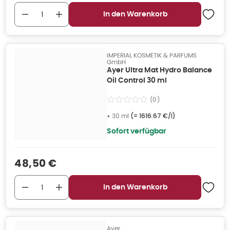
In den Warenkorb
IMPERIAL KOSMETIK & PARFUMS
GmbH
Ayer Ultra Mat Hydro Balance
Oil Control 30 ml
(
0
)
•
30 ml
(=
1616.67 €/l
)
Sofort verfügbar
Verkaufspreis
:
48,50 €
In den Warenkorb
Ayer