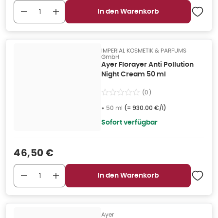
In den Warenkorb
IMPERIAL KOSMETIK & PARFUMS
GmbH
Ayer Florayer Anti Pollution
Night Cream 50 ml
(
0
)
•
50 ml
(=
930.00 €/l
)
Sofort verfügbar
Verkaufspreis
:
46,50 €
In den Warenkorb
Ayer