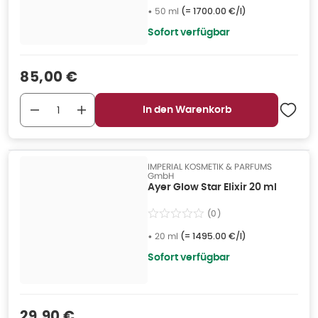
•
50 ml
(=
1700.00 €/l
)
Sofort verfügbar
Verkaufspreis
:
85,00 €
In den Warenkorb
IMPERIAL KOSMETIK & PARFUMS
GmbH
Ayer Glow Star Elixir 20 ml
(
0
)
•
20 ml
(=
1495.00 €/l
)
Sofort verfügbar
Verkaufspreis
:
29,90 €