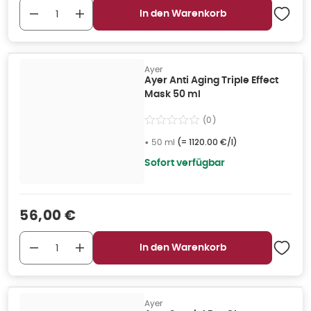
In den Warenkorb
Ayer
Ayer Anti Aging Triple Effect
Mask 50 ml
(
0
)
•
50 ml
(=
1120.00 €/l
)
Sofort verfügbar
Verkaufspreis
:
56,00 €
In den Warenkorb
Ayer