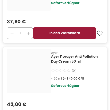
Sofort verfügbar
Verkaufspreis
:
37,90 €
In den Warenkorb
Ayer
Ayer Florayer Anti Pollution
Day Cream 50 ml
(
0
)
•
50 ml
(=
840.00 €/l
)
Sofort verfügbar
Verkaufspreis
:
42,00 €