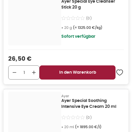
Ayer Special Eye Cleanser
Stick 20 g
(
0
)
•
20 g
(=
1325.00 €/kg
)
Sofort verfügbar
Verkaufspreis
:
26,50 €
In den Warenkorb
Ayer
Ayer Special Soothing
Intensive Eye Cream 20 ml
(
0
)
•
20 ml
(=
1895.00 €/l
)