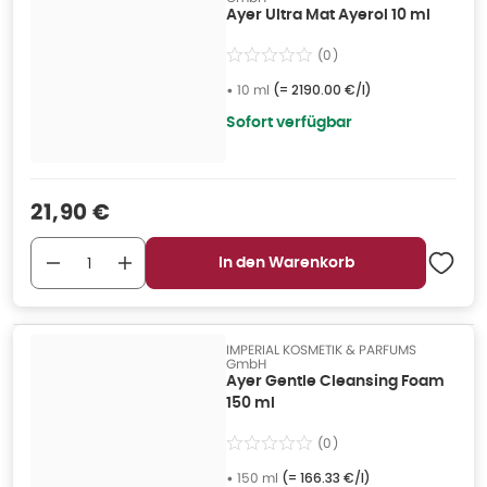
Ayer Ultra Mat Ayerol 10 ml
(
0
)
•
10 ml
(=
2190.00 €/l
)
Sofort verfügbar
Verkaufspreis
:
21,90 €
In den Warenkorb
IMPERIAL KOSMETIK & PARFUMS
GmbH
Ayer Gentle Cleansing Foam
150 ml
(
0
)
•
150 ml
(=
166.33 €/l
)