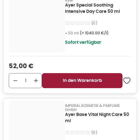
Ayer
Ayer Special Soothing
Intensive Day Care 50 ml
(
0
)
•
50 ml
(=
1040.00 €/l
)
Sofort verfügbar
Verkaufspreis
:
52,00 €
In den Warenkorb
IMPERIAL KOSMETIK & PARFUMS
GmbH
Ayer Base Vital Night Care 50
ml
(
0
)