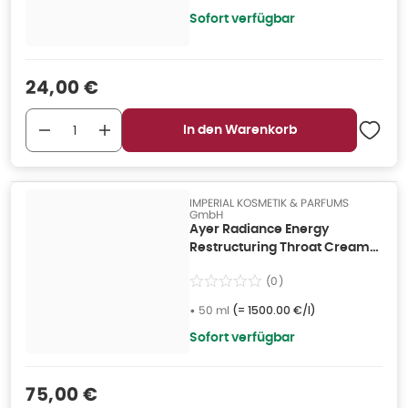
Sofort verfügbar
Verkaufspreis
:
24,00 €
In den Warenkorb
IMPERIAL KOSMETIK & PARFUMS
GmbH
Ayer Radiance Energy
Restructuring Throat Cream
50 ml
(
0
)
•
50 ml
(=
1500.00 €/l
)
Sofort verfügbar
Verkaufspreis
:
75,00 €