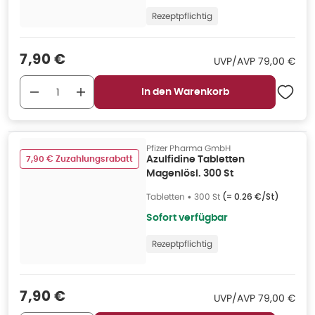
Rezeptpflichtig
Verkaufspreis
:
7,90 €
UVP/AVP
:
UVP/AVP
79,00 €
In den Warenkorb
Pfizer Pharma GmbH
7,90 € Zuzahlungsrabatt
Azulfidine Tabletten
Magenlösl. 300 St
Tabletten
•
300 St
(=
0.26 €/St
)
Sofort verfügbar
Rezeptpflichtig
Verkaufspreis
:
7,90 €
UVP/AVP
:
UVP/AVP
79,00 €