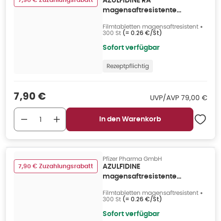
7,90 € Zuzahlungsrabatt
AZULFIDINE RA
magensaftresistente
Filmtabletten 300 St
Filmtabletten magensaftresistent
•
300 St
(=
0.26 €/St
)
Sofort verfügbar
Rezeptpflichtig
Verkaufspreis
:
7,90 €
UVP/AVP
:
UVP/AVP
79,00 €
In den Warenkorb
Pfizer Pharma GmbH
7,90 € Zuzahlungsrabatt
AZULFIDINE
magensaftresistente
Filmtabletten 300 St
Filmtabletten magensaftresistent
•
300 St
(=
0.26 €/St
)
Sofort verfügbar