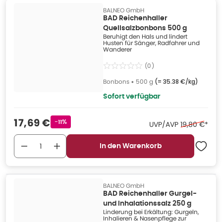
BALNEO GmbH
BAD Reichenhaller
Quellsalzbonbons 500 g
Beruhigt den Hals und lindert
Husten für Sänger, Radfahrer und
Wanderer
(
0
)
Bonbons
•
500 g
(=
35.38 €/kg
)
Sofort verfügbar
Verkaufspreis
:
17,69 €
Rabattstempel
-11%
Ehemaliger P
UVP/AVP
19,80 €
*
In den Warenkorb
BALNEO GmbH
BAD Reichenhaller Gurgel-
und Inhalationssalz 250 g
Linderung bei Erkältung: Gurgeln,
Inhalieren & Nasenpflege zur