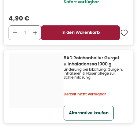
Sofort verfügbar
Verkaufspreis
:
4,90 €
In den Warenkorb
BAD Reichenhaller Gurgel
u.Inhalationssa 1000 g
Linderung bei Erkältung: Gurgeln,
Inhalieren & Nasenpflege zur
Schleimlösung
Derzeit nicht verfügbar
Alternative kaufen