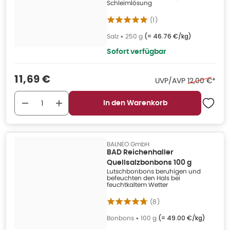
Schleimlösung
(
1
)
Salz
•
250 g
(=
46.76 €/kg
)
Sofort verfügbar
Verkaufspreis
:
11,69 €
Ehemaliger P
UVP/AVP
12,00 €
*
In den Warenkorb
BALNEO GmbH
BAD Reichenhaller
Quellsalzbonbons 100 g
Lutschbonbons beruhigen und
befeuchten den Hals bei
feuchtkaltem Wetter
(
8
)
Bonbons
•
100 g
(=
49.00 €/kg
)