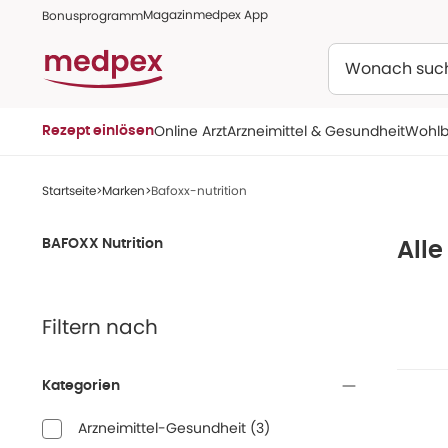
Magazin
medpex App
Bonusprogramm
Suchen
Online Arzt
Arzneimittel & Gesundheit
Wohlb
Rezept einlösen
Startseite
Marken
Bafoxx-nutrition
BAFOXX Nutrition
Alle
Filtern nach
Kategorien
Arzneimittel-Gesundheit
(
3
)