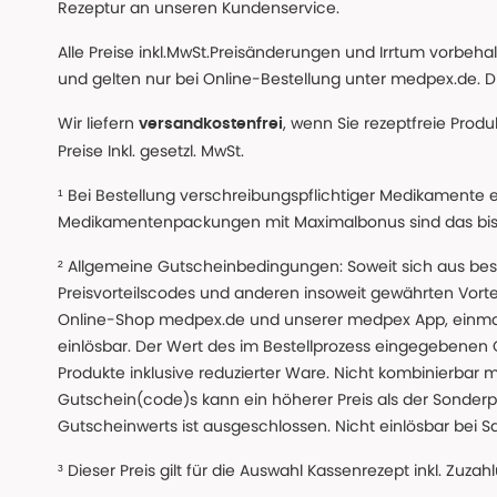
Rezeptur an unseren Kundenservice.
Alle Preise inkl.MwSt.Preisänderungen und Irrtum vorbeh
und gelten nur bei Online-Bestellung unter medpex.de. Di
Wir liefern
, wenn Sie rezeptfreie Prod
versandkostenfrei
Preise Inkl. gesetzl. MwSt.
¹ Bei Bestellung verschreibungspflichtiger Medikamente 
Medikamentenpackungen mit Maximalbonus sind das bis z
² Allgemeine Gutscheinbedingungen: Soweit sich aus beso
Preisvorteilscodes und anderen insoweit gewährten Vor
Online-Shop medpex.de und unserer medpex App, einmali
einlösbar. Der Wert des im Bestellprozess eingegebenen
Produkte inklusive reduzierter Ware. Nicht kombinierbar mi
Gutschein(code)s kann ein höherer Preis als der Sonderp
Gutscheinwerts ist ausgeschlossen. Nicht einlösbar bei S
³ Dieser Preis gilt für die Auswahl Kassenrezept inkl. Zuzah