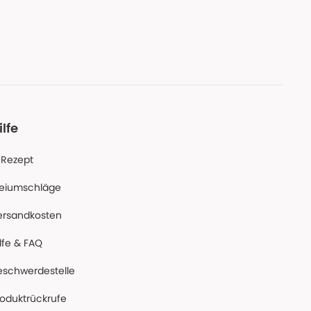
ilfe
-Rezept
reiumschläge
ersandkosten
lfe & FAQ
eschwerdestelle
roduktrückrufe