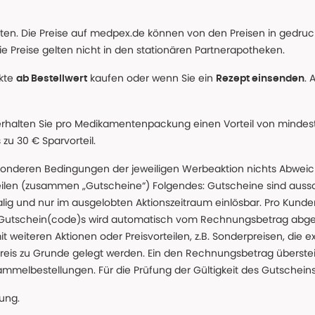
alten. Die Preise auf medpex.de können von den Preisen in gedru
e Preise gelten nicht in den stationären Partnerapotheken.
ukte
kaufen oder wenn Sie ein
. 
ab Bestellwert
Rezept einsenden
erhalten Sie pro Medikamentenpackung einen Vorteil von mindeste
u 30 € Sparvorteil.
nderen Bedingungen der jeweiligen Werbeaktion nichts Abweichen
teilen (zusammen „Gutscheine“) Folgendes: Gutscheine sind auss
g und nur im ausgelobten Aktionszeitraum einlösbar. Pro Kunde
 Gutschein(code)s wird automatisch vom Rechnungsbetrag abgezo
t weiteren Aktionen oder Preisvorteilen, z.B. Sonderpreisen, die e
reis zu Grunde gelegt werden. Ein den Rechnungsbetrag überstei
ammelbestellungen. Für die Prüfung der Gültigkeit des Gutschein
lung.