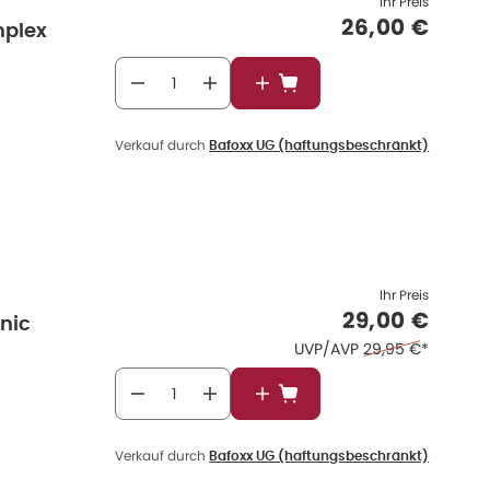
Ihr Preis
Verkaufspre
26,00 €
mplex
In den Warenkorb
Verkauf durch
Bafoxx UG (haftungsbeschränkt)
Ihr Preis
Verkaufspre
29,00 €
anic
Ehemaliger Preis 
UVP/AVP
29,95 €
*
In den Warenkorb
Verkauf durch
Bafoxx UG (haftungsbeschränkt)