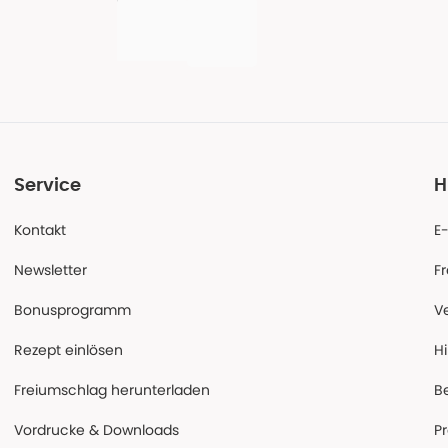
Service
H
Kontakt
E
Newsletter
F
Bonusprogramm
V
Rezept einlösen
Hi
Freiumschlag herunterladen
B
Vordrucke & Downloads
P