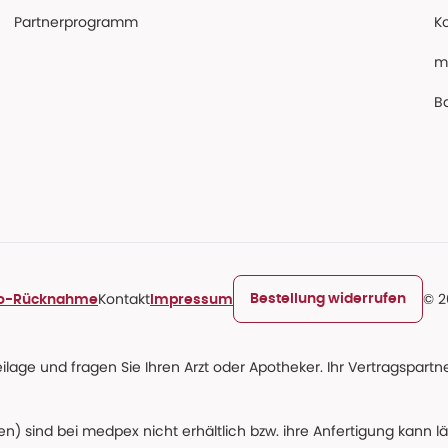
Partnerprogramm
K
m
Ba
Kontakt
© 2
Bestellung widerrufen
ro-Rücknahme
Impressum
age und fragen Sie Ihren Arzt oder Apotheker. Ihr Vertragspartner
n) sind bei medpex nicht erhältlich bzw. ihre Anfertigung kann l