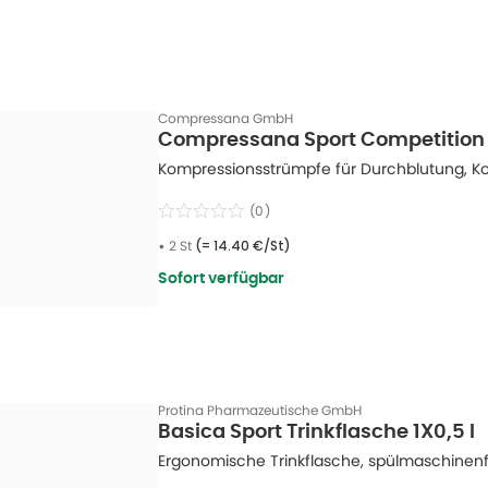
Compressana GmbH
Compressana Sport Competition K
Kompressionsstrümpfe für Durchblutung, K
(
0
)
•
2 St
(=
14.40 €/St
)
Sofort verfügbar
Protina Pharmazeutische GmbH
Basica Sport Trinkflasche 1X0,5 l
Ergonomische Trinkflasche, spülmaschinenfes