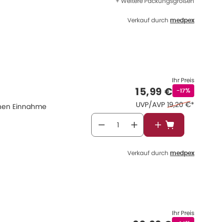
+ Weitere Packungsgrößen
Verkauf durch
medpex
Ihr Preis
Verkaufspreis
:
15,99 €
Rabattstempe
-17%
Ehemaliger Preis
UVP/AVP
19,20 €
*
chen Einnahme
In den Warenkor
Verkauf durch
medpex
Ihr Preis