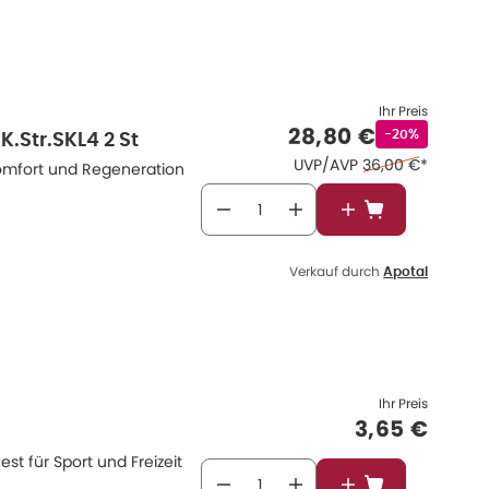
Ihr Preis
Verkaufspreis
:
28,80 €
Rabattstempel
-20%
.Str.SKL4 2 St
Ehemaliger Preis 
UVP/AVP
36,00 €
*
omfort und Regeneration
In den Warenkor
Verkauf durch
Apotal
Ihr Preis
Verkaufspr
3,65 €
t für Sport und Freizeit