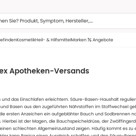
efinden
Kosmetik
Heil- & Hilfsmittel
Marken
Angebote
pex Apotheken-Versands
en und das Einschlafen erleichtern. Säure-Basen-Haushalt regul
n und Basen aus den zugeführten Nährstoffen im Stoffwechsel ge
ind die ersten Anzeichen ein aufgeblähter Bauch und Sodbrennen
 Hierbei ist der Magen, die Bauchspeicheldrüse, der Zwölffingerd
inen schlechten Allgemeinzustand zeigen. Häufig kommt es zu ein
er kann Basica einen Ausgleich schaffen und den Säure-Basen-H