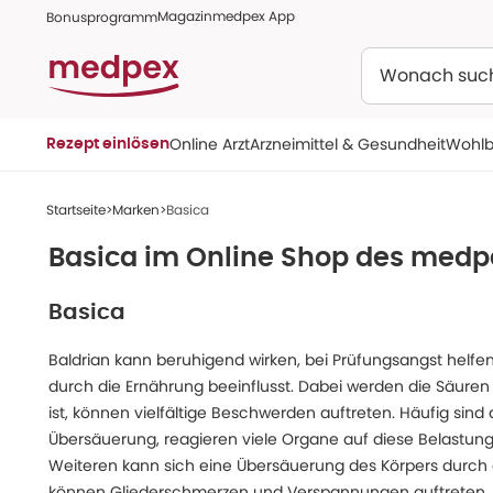
Magazin
medpex App
Bonusprogramm
Suchen
Online Arzt
Arzneimittel & Gesundheit
Wohlb
Rezept einlösen
Startseite
Marken
Basica
Basica im Online Shop des med
Basica
Baldrian kann beruhigend wirken, bei Prüfungsangst helf
durch die Ernährung beeinflusst. Dabei werden die Säure
ist, können vielfältige Beschwerden auftreten. Häufig s
Übersäuerung, reagieren viele Organe auf diese Belastung.
Weiteren kann sich eine Übersäuerung des Körpers durch e
können Gliederschmerzen und Verspannungen auftreten. Hi