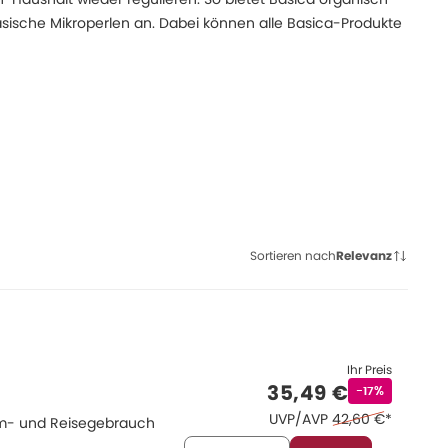
asische Mikroperlen an. Dabei können alle Basica-Produkte
Sortieren nach
Relevanz
Ihr Preis
Verkaufspreis
:
35,49 €
Rabattstempe
-17%
Ehemaliger Preis 
UVP/AVP
42,60 €
*
eim- und Reisegebrauch