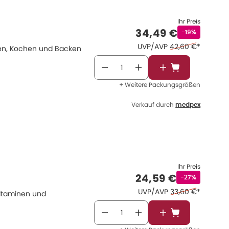
Ihr Preis
Verkaufspreis
:
34,49 €
Rabattstempe
-19%
Ehemaliger Preis 
UVP/AVP
42,60 €
*
hren, Kochen und Backen
In den Warenkor
+ Weitere Packungsgrößen
Verkauf durch
medpex
Ihr Preis
Verkaufspreis
:
24,59 €
Rabattstempel
-27%
Ehemaliger Preis 
UVP/AVP
33,60 €
*
Vitaminen und
In den Warenkor