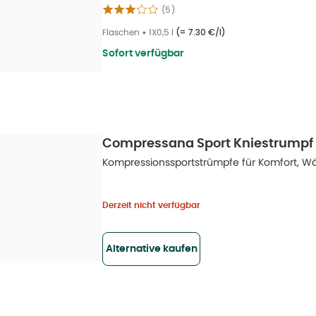
(
5
)
Flaschen
•
1X0,5 l
(=
7.30 €/l
)
Sofort verfügbar
Compressana Sport Kniestrumpf 
Kompressionssportstrümpfe für Komfort, Wä
Derzeit nicht verfügbar
Alternative kaufen