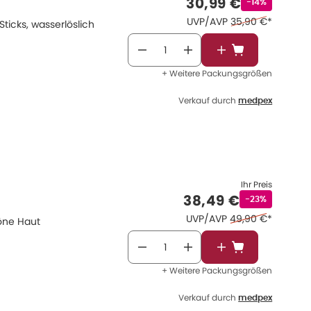
Verkaufspreis
:
30,99 €
Rabattstempe
-14%
Ehemaliger Preis 
UVP/AVP
35,90 €
*
Sticks, wasserlöslich
In den Warenkor
+ Weitere Packungsgrößen
Verkauf durch
medpex
Ihr Preis
Verkaufspreis
:
38,49 €
Rabattstempel
-23%
Ehemaliger Preis 
UVP/AVP
49,90 €
*
höne Haut
In den Warenkor
+ Weitere Packungsgrößen
Verkauf durch
medpex