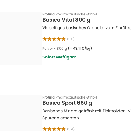
Protina Pharmazeutische GmbH
Basica Vital 800 g
Vielseitiges basisches Granulat zum Einrü
(
93
)
Pulver
•
800 g
(=
43.11 €/kg
)
Sofort verfügbar
Protina Pharmazeutische GmbH
Basica Sport 660 g
Basisches Mineralgetränk mit Elektrolyten, 
Spurenelementen
(
39
)