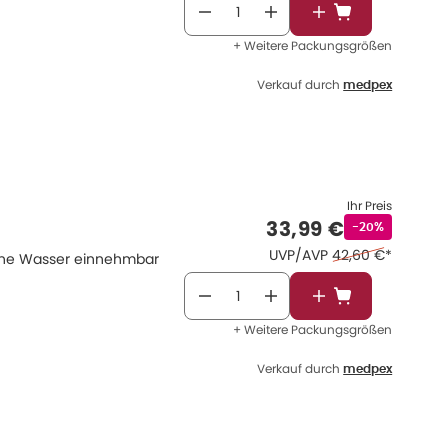
In den Warenkor
+ Weitere Packungsgrößen
Verkauf durch
medpex
Ihr Preis
Verkaufspreis
:
33,99 €
Rabattstempel
-20%
Ehemaliger Preis 
UVP/AVP
42,60 €
*
 ohne Wasser einnehmbar
In den Warenkor
+ Weitere Packungsgrößen
Verkauf durch
medpex