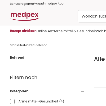
Magazin
medpex App
Bonusprogramm
Suchen
Online Arzt
Arzneimittel & Gesundheit
Wohlb
Rezept einlösen
Startseite
Marken
Behrend
Behrend
All
Filtern nach
Kategorien
Arzneimittel-Gesundheit
(
4
)