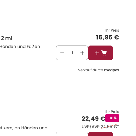
Ihr Preis
Verkaufspre
15,95 €
 2 ml
n Händen und Füßen
In den Warenkor
Verkauf durch
medpex
Ihr Preis
Verkaufspreis
:
22,49 €
Rabattstempe
-10%
Ehemaliger Preis 
UVP/AVP
24,95 €
*
etikern, an Händen und