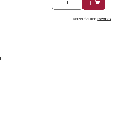
In den Warenkor
Verkauf durch
medpex
l