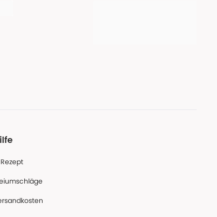
ilfe
-Rezept
reiumschläge
ersandkosten