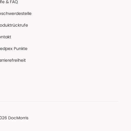
lfe & FAQ
eschwerdestelle
roduktrückrufe
ontakt
edpex Punkte
rrierefreiheit
026 DocMorris