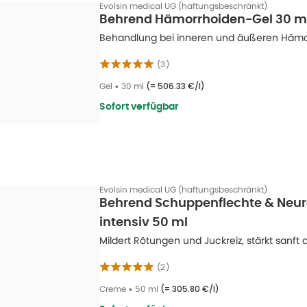
Evolsin medical UG (haftungsbeschränkt)
Behrend Hämorrhoiden-Gel 30 m
Behandlung bei inneren und äußeren Hämor
(
3
)
Gel
•
30 ml
(=
506.33 €/l
)
Sofort verfügbar
Evolsin medical UG (haftungsbeschränkt)
Behrend Schuppenflechte & Neu
intensiv 50 ml
Mildert Rötungen und Juckreiz, stärkt sanft
(
2
)
Creme
•
50 ml
(=
305.80 €/l
)