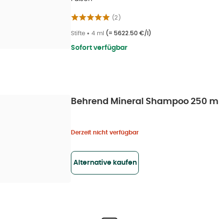
(
2
)
Stifte
•
4 ml
(=
5622.50 €/l
)
Sofort verfügbar
Behrend Mineral Shampoo 250 m
Derzeit nicht verfügbar
Alternative kaufen