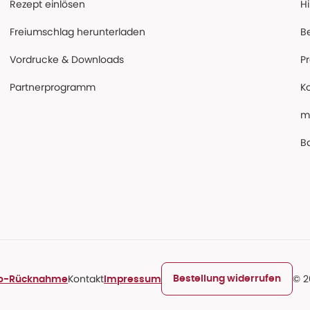
Rezept einlösen
Hi
Freiumschlag herunterladen
B
Vordrucke & Downloads
P
Partnerprogramm
K
m
Ba
Kontakt
© 2
Bestellung widerrufen
ro-Rücknahme
Impressum