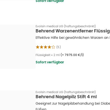
Sofort verfügbar
Evolsin medical UG (haftungsbeschränkt)
Behrend Warzenentferner Flüssig
Effektive Hilfe bei gewöhnlichen Warzen a
(
5
)
Flüssigkeit
•
2 ml
(=
7975.00 €/l
)
Sofort verfügbar
Evolsin medical UG (haftungsbeschränkt)
Behrend Nagelpilz Stift 4 ml
Geeignet zur Nagelpilzbehandlung bei Diab
Füßen