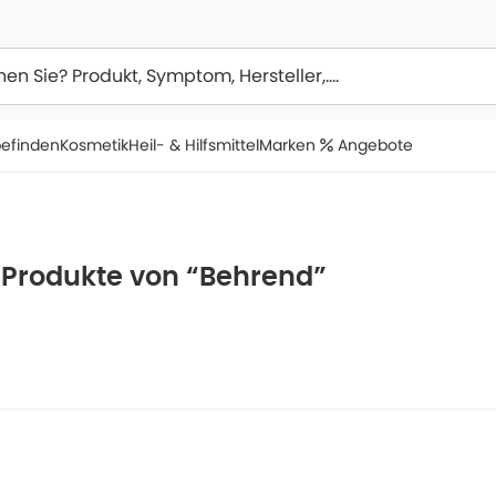
efinden
Kosmetik
Heil- & Hilfsmittel
Marken
Angebote
e Produkte von “Behrend”