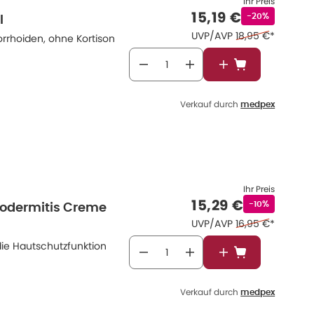
Ihr Preis
Verkaufspreis
:
15,19 €
Rabattstempel
-20%
l
Ehemaliger Preis
UVP/AVP
18,95 €
*
rhoiden, ohne Kortison
In den Warenkor
Verkauf durch
medpex
Ihr Preis
Verkaufspreis
:
15,29 €
Rabattstempe
-10%
rodermitis Creme
Ehemaliger Preis
UVP/AVP
16,95 €
*
 die Hautschutzfunktion
In den Warenkor
Verkauf durch
medpex