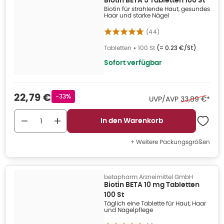
Biotin BETA 5 Tabletten 100 St
Biotin für strahlende Haut, gesundes
Haar und starke Nägel
(
44
)
Tabletten
•
100 St
(=
0.23 €/St
)
Sofort verfügbar
Verkaufspreis
:
22,79 €
Rabattstempel
-33%
Ehemaliger P
UVP/AVP
33,89 €
*
In den Warenkorb
+ Weitere Packungsgrößen
betapharm Arzneimittel GmbH
Biotin BETA 10 mg Tabletten
100 St
Täglich eine Tablette für Haut, Haar
und Nagelpflege