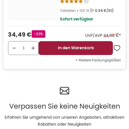
(
1
)
Tabletten
•
100 St
(=
0.34 €/St
)
Sofort verfügbar
Verkaufspreis
:
34,49 €
Rabattstempel
-23%
Ehemaliger Pr
UVP/AVP
44,98 €
*
In den Warenkorb
+ Weitere Packungsgrößen
Verpassen Sie keine Neuigkeiten
Erfahren Sie umgehend von unseren Angeboten, attraktiven
Rabatten oder Neuigkeiten