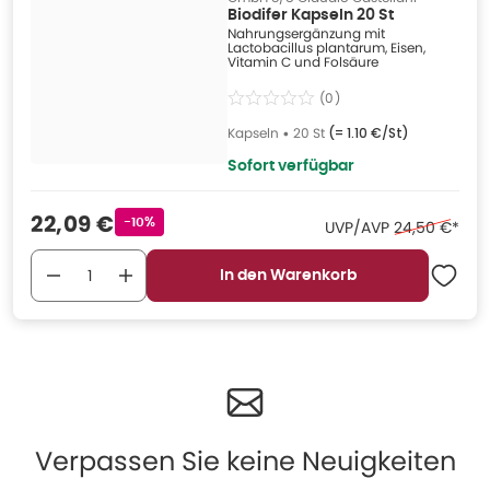
Biodifer Kapseln 20 St
Nahrungsergänzung mit
Lactobacillus plantarum, Eisen,
Vitamin C und Folsäure
(
0
)
Kapseln
•
20 St
(=
1.10 €/St
)
Sofort verfügbar
Verkaufspreis
:
22,09 €
Rabattstempel
-10%
Ehemaliger Pr
UVP/AVP
24,50 €
*
In den Warenkorb
Verpassen Sie keine Neuigkeiten