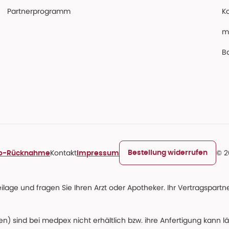
Partnerprogramm
K
m
Ba
Kontakt
© 2
Bestellung widerrufen
ro-Rücknahme
Impressum
age und fragen Sie Ihren Arzt oder Apotheker. Ihr Vertragspartner
n) sind bei medpex nicht erhältlich bzw. ihre Anfertigung kann l