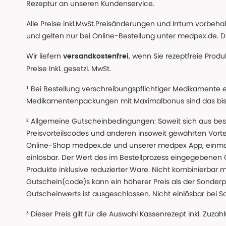
Rezeptur an unseren Kundenservice.
Alle Preise inkl.MwSt.Preisänderungen und Irrtum vorbeh
und gelten nur bei Online-Bestellung unter medpex.de. Di
Wir liefern
, wenn Sie rezeptfreie Prod
versandkostenfrei
Preise Inkl. gesetzl. MwSt.
¹ Bei Bestellung verschreibungspflichtiger Medikamente 
Medikamentenpackungen mit Maximalbonus sind das bis z
² Allgemeine Gutscheinbedingungen: Soweit sich aus beso
Preisvorteilscodes und anderen insoweit gewährten Vor
Online-Shop medpex.de und unserer medpex App, einmali
einlösbar. Der Wert des im Bestellprozess eingegebenen
Produkte inklusive reduzierter Ware. Nicht kombinierbar mi
Gutschein(code)s kann ein höherer Preis als der Sonderp
Gutscheinwerts ist ausgeschlossen. Nicht einlösbar bei S
³ Dieser Preis gilt für die Auswahl Kassenrezept inkl. Zuzah