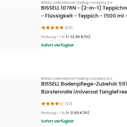
BISSELL International Trading Company B.V.
BISSELL 1078N - (2-in-1) Teppich
- Flüssigkeit - Teppich - 1500 ml -
(
59
)
Packung
•
1 St
(=
22.45 €/St
)
Sofort verfügbar
BISSELL International Trading Company B.V.
BISSELL Bodenpflege-Zubehör 59
Bürstenrolle Universal TangleFree
(
23
)
Packung
•
1 St
(=
21.69 €/St
)
Sofort verfügbar