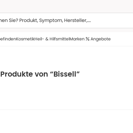
efinden
Kosmetik
Heil- & Hilfsmittel
Marken
Angebote
 Produkte von “Bissell”