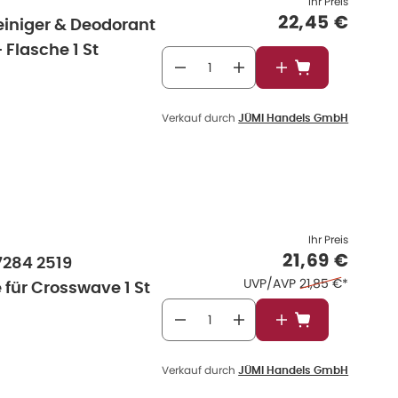
Ihr Preis
Verkaufspre
22,45 €
reiniger & Deodorant
 Flasche 1 St
In den Warenkor
Verkauf durch
JÜMI Handels GmbH
Ihr Preis
Verkaufspre
21,69 €
7284 2519
Ehemaliger Preis
UVP/AVP
21,85 €
*
 für Crosswave 1 St
In den Warenkor
Verkauf durch
JÜMI Handels GmbH