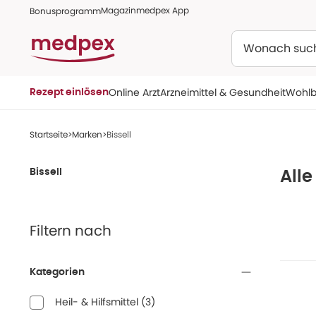
Magazin
medpex App
Bonusprogramm
Suchen
Online Arzt
Arzneimittel & Gesundheit
Wohlb
Rezept einlösen
Startseite
Marken
Bissell
Bissell
Alle
Filtern nach
Kategorien
Heil- & Hilfsmittel
(
3
)