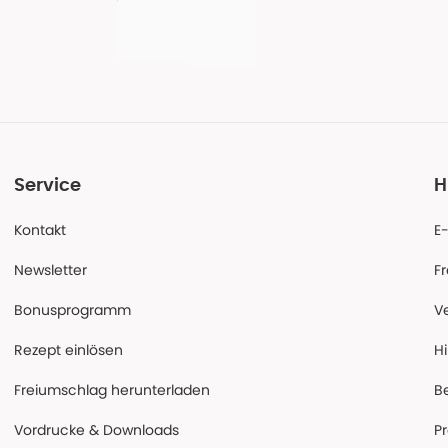
Service
H
Kontakt
E
Newsletter
F
Bonusprogramm
V
Rezept einlösen
Hi
Freiumschlag herunterladen
B
Vordrucke & Downloads
P