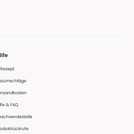
ilfe
-Rezept
reiumschläge
ersandkosten
lfe & FAQ
eschwerdestelle
roduktrückrufe