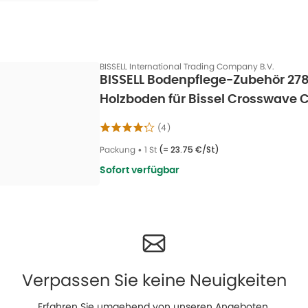
BISSELL International Trading Company B.V.
BISSELL Bodenpflege-Zubehör 278
Holzboden für Bissel Crosswave C
(
4
)
Packung
•
1 St
(=
23.75 €/St
)
Sofort verfügbar
Verpassen Sie keine Neuigkeiten
Erfahren Sie umgehend von unseren Angeboten,