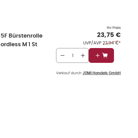
Ihr Preis
Verkaufspre
23,75 €
5F Bürstenrolle
Ehemaliger Preis 
UVP/AVP
23,94 €
*
ordless M 1 St
In den Warenkor
Verkauf durch
JÜMI Handels GmbH