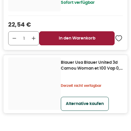
Sofort verfügbar
Verkaufspreis
:
22,54 €
In den Warenkorb
Blauer Usa Blauer United 3d
Camou Woman et 100 Vap 0,1
l
Derzeit nicht verfügbar
Alternative kaufen