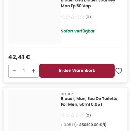
Blauer Usa Blauer Journey
Man Ep 80 Vap
(
0
)
Sofort verfügbar
Verkaufspreis
:
42,41 €
In den Warenkorb
BLAUER
Blauer, Man, Eau De Toilette,
For Men, 50ml 0,05 l
(
0
)
•
0,05 l
(=
450800.00 €/l
)