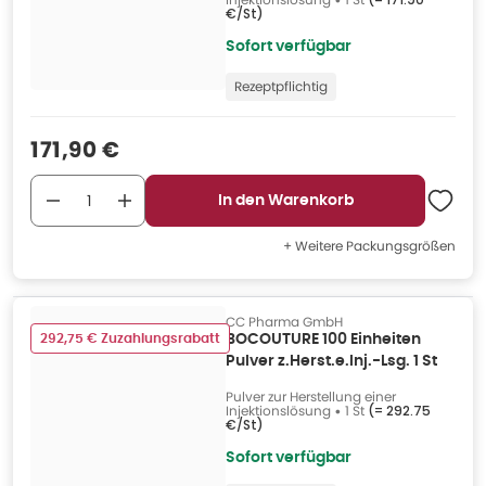
€/St
)
Sofort verfügbar
Rezeptpflichtig
Verkaufspreis
:
171,90 €
In den Warenkorb
+ Weitere Packungsgrößen
CC Pharma GmbH
292,75 € Zuzahlungsrabatt
BOCOUTURE 100 Einheiten
Pulver z.Herst.e.Inj.-Lsg. 1 St
Pulver zur Herstellung einer
Injektionslösung
•
1 St
(=
292.75
€/St
)
Sofort verfügbar