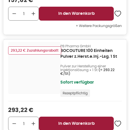
157,62 €
In den Warenkorb
+ Weitere Packungsgrößen
PB Pharma GmbH
293,22 € Zuzahlungsrabatt
BOCOUTURE 100 Einheiten
Pulver z.Herst.e.Inj.-Lsg. 1 St
Pulver zur Herstellung einer
Injektionslösung
•
1 St
(=
293.22
€/St
)
Sofort verfügbar
Rezeptpflichtig
Verkaufspreis
:
293,22 €
In den Warenkorb