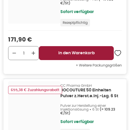
€/St
)
Sofort verfügbar
Rezeptpflichtig
Verkaufspreis
:
171,90 €
In den Warenkorb
+ Weitere Packungsgrößen
CC Pharma GmbH
655,38 € Zuzahlungsrabatt
BOCOUTURE 50 Einheiten
Pulver z.Herst.e.Inj.-Lsg. 6 St
Pulver zur Herstellung einer
Injektionslösung
•
6 St
(=
109.23
€/St
)
Sofort verfügbar