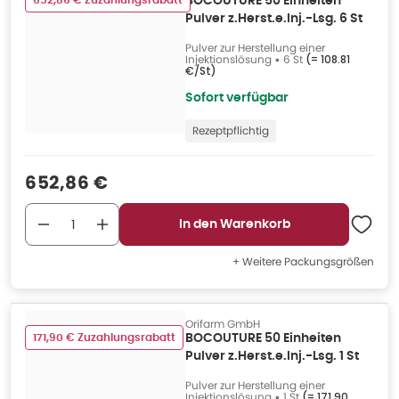
652,86 € Zuzahlungsrabatt
BOCOUTURE 50 Einheiten
Pulver z.Herst.e.Inj.-Lsg. 6 St
Pulver zur Herstellung einer
Injektionslösung
•
6 St
(=
108.81
€/St
)
Sofort verfügbar
Rezeptpflichtig
Verkaufspreis
:
652,86 €
In den Warenkorb
+ Weitere Packungsgrößen
Orifarm GmbH
171,90 € Zuzahlungsrabatt
BOCOUTURE 50 Einheiten
Pulver z.Herst.e.Inj.-Lsg. 1 St
Pulver zur Herstellung einer
Injektionslösung
•
1 St
(=
171.90