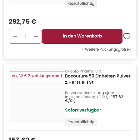
Rezeptpflichtig
Verkaufspreis
:
292,75 €
In den Warenkorb
+ Weitere Packungsgrößen
axicorp Pharma B.V.
157,62 € Zuzahlungsrabatt
Bocouture 50 Einheiten Pulver
z.Herst.e. 1 St
Pulver zur Herstellung einer
Injektionslösung
•
1 St
(=
157.62
€/St
)
Sofort verfügbar
Rezeptpflichtig
Verkaufspreis
: