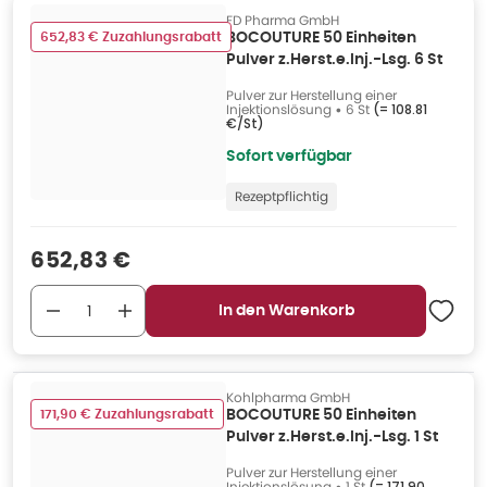
FD Pharma GmbH
652,83 € Zuzahlungsrabatt
BOCOUTURE 50 Einheiten
Pulver z.Herst.e.Inj.-Lsg. 6 St
Pulver zur Herstellung einer
Injektionslösung
•
6 St
(=
108.81
€/St
)
Sofort verfügbar
Rezeptpflichtig
Verkaufspreis
:
652,83 €
In den Warenkorb
Kohlpharma GmbH
171,90 € Zuzahlungsrabatt
BOCOUTURE 50 Einheiten
Pulver z.Herst.e.Inj.-Lsg. 1 St
Pulver zur Herstellung einer
Injektionslösung
•
1 St
(=
171.90