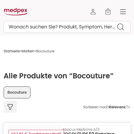
Suchen
Startseite
Marken
Bocouture
Alle Produkte von “Bocouture”
Bocouture
Sortieren nach
Relevanz
Abacus Medicine A/S