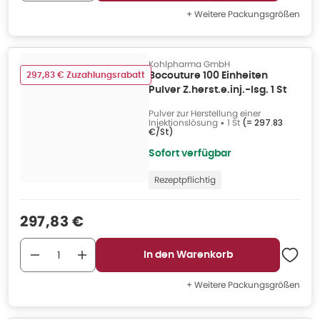
+ Weitere Packungsgrößen
Kohlpharma GmbH
297,83 € Zuzahlungsrabatt
Bocouture 100 Einheiten
Pulver Z.herst.e.inj.-lsg. 1 St
Pulver zur Herstellung einer
Injektionslösung
•
1 St
(=
297.83
€/St
)
Sofort verfügbar
Rezeptpflichtig
Verkaufspreis
:
297,83 €
In den Warenkorb
+ Weitere Packungsgrößen