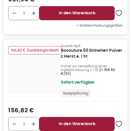
In den Warenkorb
+ Weitere Packungsgrößen
2care4 ApS
156,82 € Zuzahlungsrabatt
Bocouture 50 Einheiten Pulver
z.Herst.e. 1 St
Pulver zur Herstellung einer
Injektionslösung
•
1 St
(=
156.82
€/St
)
Sofort verfügbar
Rezeptpflichtig
Verkaufspreis
:
156,82 €
In den Warenkorb