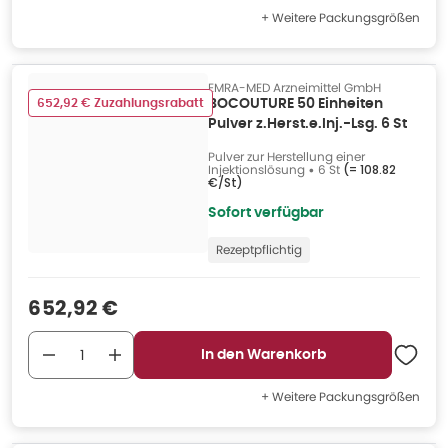
+ Weitere Packungsgrößen
EMRA-MED Arzneimittel GmbH
652,92 € Zuzahlungsrabatt
BOCOUTURE 50 Einheiten
Pulver z.Herst.e.Inj.-Lsg. 6 St
Pulver zur Herstellung einer
Injektionslösung
•
6 St
(=
108.82
€/St
)
Sofort verfügbar
Rezeptpflichtig
Verkaufspreis
:
652,92 €
In den Warenkorb
+ Weitere Packungsgrößen