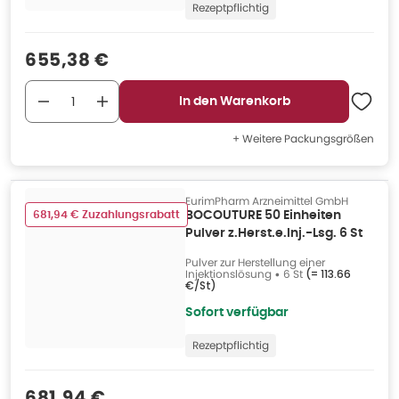
Rezeptpflichtig
Verkaufspreis
:
655,38 €
In den Warenkorb
+ Weitere Packungsgrößen
EurimPharm Arzneimittel GmbH
681,94 € Zuzahlungsrabatt
BOCOUTURE 50 Einheiten
Pulver z.Herst.e.Inj.-Lsg. 6 St
Pulver zur Herstellung einer
Injektionslösung
•
6 St
(=
113.66
€/St
)
Sofort verfügbar
Rezeptpflichtig
Verkaufspreis
:
681,94 €